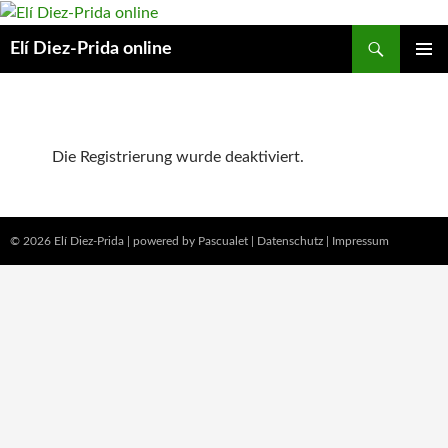
Suchen
Elí Diez-Prida online
ZUM
PRIMÄR
INHALT
MENÜ
SPRINGEN
Die Registrierung wurde deaktiviert.
© 2026 Elí Diez-Prida
|
powered by Pascualet
|
Datenschutz
|
Impressum