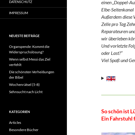
einen „Doppel-Auf
DATENSCHUTZ
Elbe-Seitenkanal 
IMPRESSUM
Außerdem diese W
Zelle pro Tag Ze
Reparateuren und 
NEUESTE BEITRÄGE
wir überleben kö
Und vorletzte Fo
Organspende: Kommt die
Widerspruchslösung?
oder Last?“
Wenn selbst Messi das Ziel
Viel Spaß und Ge
verfehlt
Die schönsten Verheißungen
der Bibel
Wochenrätsel (5-8)
Sehnsucht nach Licht
So schön ist L
KATEGORIEN
Ein Fahrstuhl 
Articles
Besondere Bücher