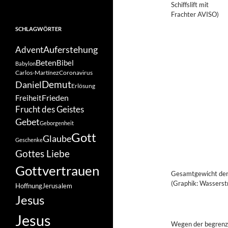
Schiffslift mit
Frachter AVISO)
SCHLAGWÖRTER
Auferstehung
Advent
Beten
Bibel
Babylon
Carlos-Martínez
Coronavirus
Demut
Daniel
Erlösung
Frieden
Freiheit
Frucht des Geistes
Gebet
Geborgenheit
Gott
Glaube
Geschenke
Gottes Liebe
Gottvertrauen
Gesamtgewicht der b
(Graphik: Wasserst
Hoffnung
Jerusalem
Jesus
Jesus
Wegen der begrenz