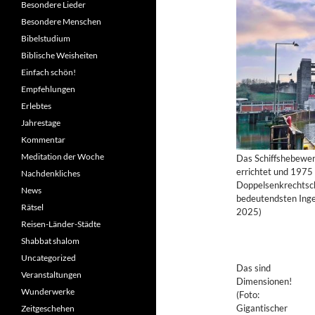
Besondere Lieder
Besondere Menschen
Bibelstudium
Biblische Weisheiten
Einfach schön!
Empfehlungen
Erlebtes
Jahrestage
Kommentar
Meditation der Woche
Das Schiffshebewer
errichtet und 1975
Nachdenkliches
Doppelsenkrechtsch
News
bedeutendsten Inge
Rätsel
2025)
Reisen-Länder-Städte
Shabbat shalom
Uncategorized
Das sind
Veranstaltungen
Dimensionen!
Wunderwerke
(Foto:
Gigantischer
Zeitgeschehen