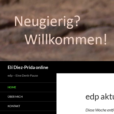
Suchen
Elí Diez-Prida online
edp – Eine Denk-Pause
HOME
edp akt
ÜBER MICH
KONTAKT
Diese Woche entf