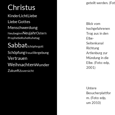
geteilt werden. (Fo
Christus
Liebe
Kinder
Licht
Liebe Gottes
Blick vom
Menschwerdung
hochgefahrenen
Neujahr
Ostern
Trog aus in den
Neubeginn
Prophetie
Ruhe
Ruhetag
Elbe-
Seitenkanal
Sabbat
Schöpfergott
Richtung
Schöpfung
Vergebung
Artlenburg zur
Treue
Mündung in die
Vertrauen
Elbe. (Foto: edp,
Weihnachten
Wunder
2001)
Zukunft
Zuversicht
Untere
Besucherplattfor
m. (Foto: edp,
um 2010)