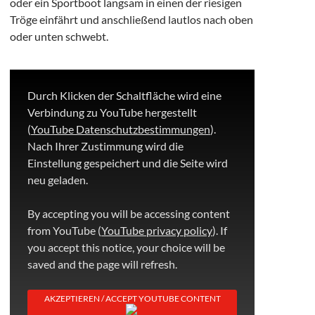
oder ein Sportboot langsam in einen der riesigen
Tröge einfährt und anschließend lautlos nach oben
oder unten schwebt.
Durch Klicken der Schaltfläche wird eine
Verbindung zu YouTube hergestellt
(
YouTube Datenschutzbestimmungen
).
Nach Ihrer Zustimmung wird die
Einstellung gespeichert und die Seite wird
neu geladen.
By accepting you will be accessing content
from YouTube (
YouTube privacy policy
). If
you accept this notice, your choice will be
saved and the page will refresh.
AKZEPTIEREN / ACCEPT YOUTUBE CONTENT