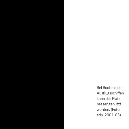
Bei Booten oder
Ausflugsschiffen
kann der Platz
besser genutzt
werden. (Foto:
edp, 2001-05)