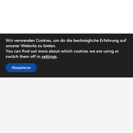
Wir verwenden Cookies, um dir die bestmögliche Erfahrung auf
unserer Website zu bieten.
You can find out more about which cookies we are using or
switch them off in
settings
.
Akzeptieren
TERMINE
22.08.2026
Predigt beim Waldgottesdienst der Adventgemeinde
Lüneburg
24.+25.08.2026
29. Online-Vorsorgeseminar über Zoom