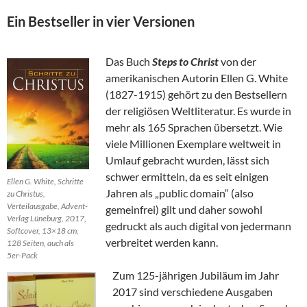
Ein Bestseller in vier Versionen
Das Buch
Steps to Christ
von der
amerikanischen Autorin Ellen G. White
(1827-1915) gehört zu den Bestsellern
der religiösen Weltliteratur. Es wurde in
mehr als 165 Sprachen übersetzt. Wie
viele Millionen Exemplare weltweit in
Umlauf gebracht wurden, lässt sich
schwer ermitteln, da es seit einigen
Ellen G. White, Schritte
Jahren als „public domain“ (also
zu Christus,
Verteilausgabe, Advent-
gemeinfrei) gilt und daher sowohl
Verlag Lüneburg, 2017,
gedruckt als auch digital von jedermann
Softcover, 13×18 cm,
verbreitet werden kann.
128 Seiten, auch als
5er-Pack
Zum 125-jährigen Jubiläum im Jahr
2017 sind verschiedene Ausgaben