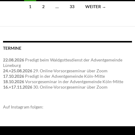
Beitragsnavigation
1
2
…
33
WEITER →
TERMINE
22.08.2026
Predigt beim Waldgottesdienst der Adventgemeinde
Lüneburg
24.+25.08.2026
29. Online-Vorsorgeseminar über Zoom
17.10.2026
Predigt in der Adventgemeinde Köln-Mitte
18.10.2026
Vorsorgeseminar in der Adventgemeinde Köln-Mitte
16.+17.11.2026
30. Online-Vorsorgeseminar über Zoom
Auf Instagram folgen: