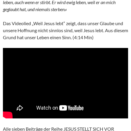
leben, auch wenn er stirbt. Er wird ewig leben, weil er an mich
geglaubt hat, und niemals sterben.«
Das Videolied „Weil Jesus lebt“ zeigt, dass unser Glaube und
unsere Hoffnung nicht sinnlos sind, weil Jesus lebt. Aus diesem
Grund hat unser Leben einen Sinn. (4:14 Min)
Alle sieben Beiträge der Reihe JESUS STELLT SICH VOR