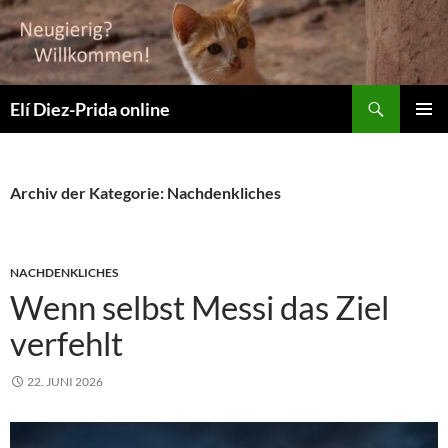
Suchen
Elí Diez-Prida online
ZUM
PRIMÄR
INHALT
MENÜ
SPRINGEN
Archiv der Kategorie: Nachdenkliches
NACHDENKLICHES
Wenn selbst Messi das Ziel
verfehlt
22. JUNI 2026