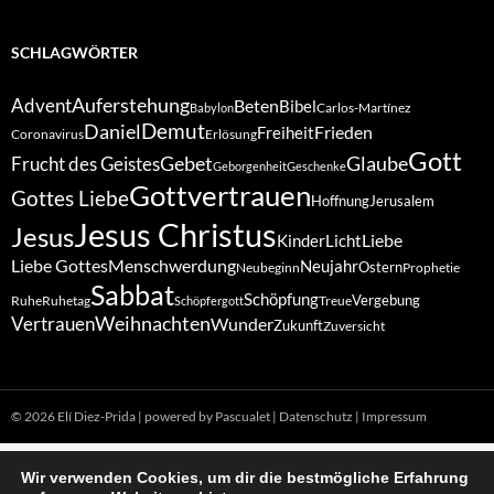
SCHLAGWÖRTER
Auferstehung
Advent
Beten
Bibel
Carlos-Martínez
Babylon
Demut
Daniel
Frieden
Freiheit
Coronavirus
Erlösung
Gott
Gebet
Glaube
Frucht des Geistes
Geborgenheit
Geschenke
Gottvertrauen
Gottes Liebe
Hoffnung
Jerusalem
Jesus Christus
Jesus
Liebe
Kinder
Licht
Liebe Gottes
Menschwerdung
Neujahr
Ostern
Neubeginn
Prophetie
Sabbat
Schöpfung
Vergebung
Ruhe
Ruhetag
Treue
Schöpfergott
Weihnachten
Vertrauen
Wunder
Zukunft
Zuversicht
© 2026 Elí Diez-Prida
|
powered by Pascualet
|
Datenschutz
|
Impressum
Wir verwenden Cookies, um dir die bestmögliche Erfahrung