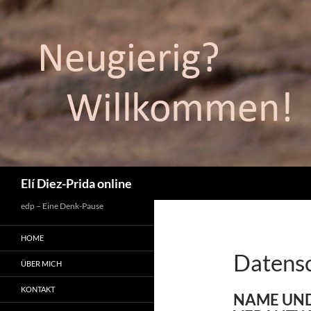
Suchen
Elí Diez-Prida online
edp – Eine Denk-Pause
HOME
Datensc
ÜBER MICH
KONTAKT
NAME UND