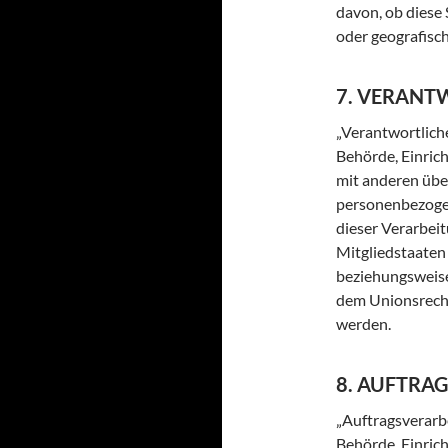
davon, ob diese
oder geografisc
7. VERANT
„Verantwortliche
Behörde, Einrich
mit anderen übe
personenbezogen
dieser Verarbei
Mitgliedstaaten
beziehungsweise
dem Unionsrecht
werden.
8. AUFTRA
„Auftragsverarbe
Behörde, Einric