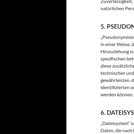
Zuverlässigkeit,
natürlichen Per
5. PSEUDO
„Pseudonymisier
in einer Weise,
Hinzuziehung zu
spezifischen be
diese zusätzlic
technischen und
gewährleisten, 
identifizierten 
werden können.
6. DATEISY
„Dateisystem“ i
Daten, die nach