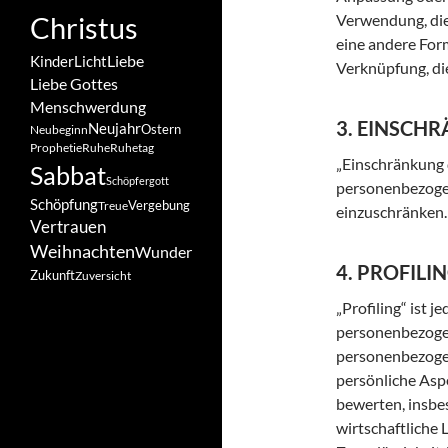
Christus
Verwendung, die
eine andere Form
Liebe
Kinder
Licht
Verknüpfung, di
Liebe Gottes
Menschwerdung
3. EINSCH
Neujahr
Ostern
Neubeginn
Prophetie
Ruhe
Ruhetag
„Einschränkung 
Sabbat
Schöpfergott
personenbezogen
Schöpfung
Vergebung
Treue
einzuschränken.
Vertrauen
Weihnachten
Wunder
4. PROFILI
Zukunft
Zuversicht
„Profiling“ ist 
personenbezogen
personenbezoge
persönliche Aspe
bewerten, insbe
wirtschaftliche 