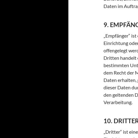
Daten im Auftra
9. EMPFÄN
„Empfänger“ ist 
Einrichtung ode
offengelegt werd
Dritten handelt
bestimmten Unt
dem Recht der 
Daten erhalten, 
dieser Daten du
den geltenden 
Verarbeitung.
10. DRITTE
„Dritter“ ist ein