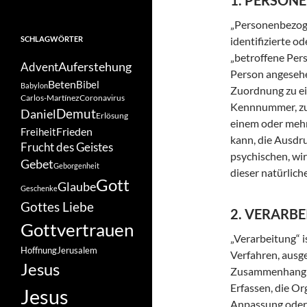
1. PERSON
„Personenbezogen
SCHLAGWÖRTER
identifizierte o
„betroffene Pers
Auferstehung
Advent
Person angesehen
Beten
Bibel
Babylon
Zuordnung zu ei
Carlos-Martínez
Coronavirus
Kennnummer, zu 
Demut
Daniel
Erlösung
einem oder mehr
Frieden
Freiheit
kann, die Ausdru
Frucht des Geistes
psychischen, wir
Gebet
Geborgenheit
dieser natürlich
Gott
Glaube
Geschenke
Gottes Liebe
2. VERARB
Gottvertrauen
„Verarbeitung“ i
Hoffnung
Jerusalem
Verfahren, ausg
Jesus
Zusammenhang m
Erfassen, die Or
Jesus
Anpassung oder 