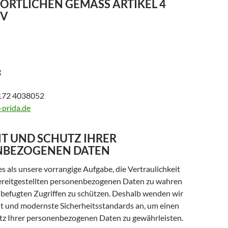
RTLICHEN GEMÄSS ARTIKEL 4
GV
g
)172 4038052
-prida.de
IT UND SCHUTZ IHRER
NBEZOGENEN DATEN
s als unsere vorrangige Aufgabe, die Vertraulichkeit
ereitgestellten personenbezogenen Daten zu wahren
nbefugten Zugriffen zu schützen. Deshalb wenden wir
lt und modernste Sicherheitsstandards an, um einen
z Ihrer personenbezogenen Daten zu gewährleisten.