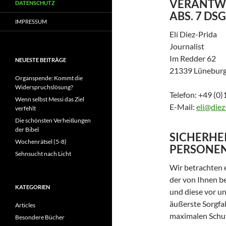
VERANTWO
DATENSCHUTZ
ABS. 7 DS
IMPRESSUM
Elí Diez-Prida
Journalist
Im Redder 62
NEUESTE BEITRÄGE
21339 Lünebur
Organspende: Kommt die
Widerspruchslösung?
Telefon: +49 (0
Wenn selbst Messi das Ziel
E-Mail:
eli@diez
verfehlt
Die schönsten Verheißungen
der Bibel
SICHERHE
Wochenrätsel (5-8)
PERSONE
Sehnsucht nach Licht
Wir betrachten e
der von Ihnen b
KATEGORIEN
und diese vor u
äußerste Sorgfa
Articles
maximalen Schut
Besondere Bücher