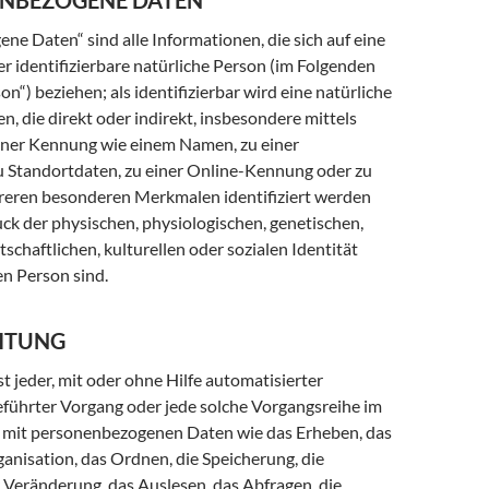
ENBEZOGENE DATEN
e Daten“ sind alle Informationen, die sich auf eine
der identifizierbare natürliche Person (im Folgenden
on“) beziehen; als identifizierbar wird eine natürliche
, die direkt oder indirekt, insbesondere mittels
ner Kennung wie einem Namen, zu einer
Standortdaten, zu einer Online-Kennung oder zu
eren besonderen Merkmalen identifiziert werden
ck der physischen, physiologischen, genetischen,
tschaftlichen, kulturellen oder sozialen Identität
en Person sind.
EITUNG
st jeder, mit oder ohne Hilfe automatisierter
eführter Vorgang oder jede solche Vorgangsreihe im
it personenbezogenen Daten wie das Erheben, das
ganisation, das Ordnen, die Speicherung, die
Veränderung, das Auslesen, das Abfragen, die