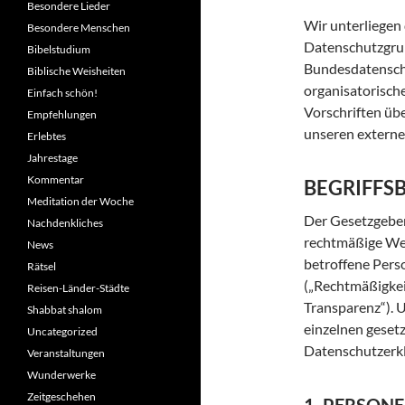
Besondere Lieder
Wir unterliege
Besondere Menschen
Datenschutzgru
Bibelstudium
Bundesdatensch
Biblische Weisheiten
organisatorische
Einfach schön!
Vorschriften üb
Empfehlungen
unseren externe
Erlebtes
Jahrestage
Kommentar
BEGRIFFS
Meditation der Woche
Der Gesetzgeber
Nachdenkliches
rechtmäßige Wei
News
betroffene Pers
Rätsel
(„Rechtmäßigkei
Reisen-Länder-Städte
Transparenz“). U
Shabbat shalom
einzelnen gesetz
Uncategorized
Datenschutzerk
Veranstaltungen
Wunderwerke
Zeitgeschehen