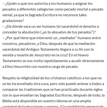
– ¿Quién o qué nos autoriza a los humanos a asignar los
pecados a diferentes categorías como pecado mortal o pecado
venial, ya que la Sagrada Escritura no reconoce tales
gradaciones?
– ¿De dónde saca un ser humano (el sacerdote) el derecho a
conceder la absolución („yo te absuelvo de tus pecados“)?
– ¿Por qué tiene que intervenir un „mediador“ humano entre
nosotros, pecadores, y Dios, después de que la mediación
sacerdotal del Antiguo Testamento llegara a su fin con la
venida y muerte de Jesucristo en la cruz? En el Nuevo
Testamento se nos invita repetidamente a acudir directamente
a Dios/Jesucristo con nuestra carga de pecado.
Respeto la religiosidad de los cristianos católicos a los que no
se les ha enseñado otra cosa, pero sólo puedo animar a todos a
comparar las tradiciones que se han practicado durante siglos
con lo que enseñan las Sagradas Escrituras; después de todo, la
Biblia está disponible en nuestro idioma en una amplia
variedad de traducciones y precios. Y la prohibición general de