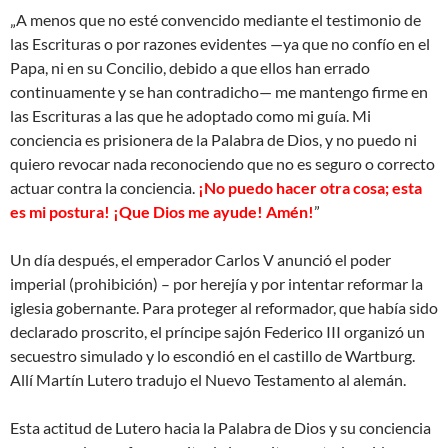
„A menos que no esté convencido mediante el testimonio de
las Escrituras o por razones evidentes —ya que no confío en el
Papa, ni en su Concilio, debido a que ellos han errado
continuamente y se han contradicho— me mantengo firme en
las Escrituras a las que he adoptado como mi guía. Mi
conciencia es prisionera de la Palabra de Dios, y no puedo ni
quiero revocar nada reconociendo que no es seguro o correcto
actuar contra la conciencia.
¡No puedo hacer otra cosa; esta
es mi postura! ¡Que Dios me ayude! Amén!
”
Un día después, el emperador Carlos V anunció el poder
imperial (prohibición) – por herejía y por intentar reformar la
iglesia gobernante. Para proteger al reformador, que había sido
declarado proscrito, el príncipe sajón Federico III organizó un
secuestro simulado y lo escondió en el castillo de Wartburg.
Allí Martín Lutero tradujo el Nuevo Testamento al alemán.
Esta actitud de Lutero hacia la Palabra de Dios y su conciencia