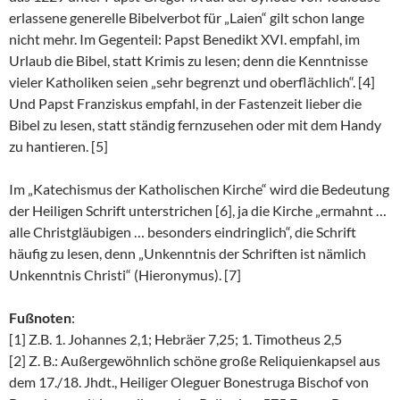
erlassene generelle Bibelverbot für „Laien“ gilt schon lange
nicht mehr. Im Gegenteil: Papst Benedikt XVI. empfahl, im
Urlaub die Bibel, statt Krimis zu lesen; denn die Kenntnisse
vieler Katholiken seien „sehr begrenzt und oberflächlich“. [4]
Und Papst Franziskus empfahl, in der Fastenzeit lieber die
Bibel zu lesen, statt ständig fernzusehen oder mit dem Handy
zu hantieren. [5]
Im „Katechismus der Katholischen Kirche“ wird die Bedeutung
der Heiligen Schrift unterstrichen [6], ja die Kirche „ermahnt …
alle Christgläubigen … besonders eindringlich“, die Schrift
häufig zu lesen, denn „Unkenntnis der Schriften ist nämlich
Unkenntnis Christi“ (Hieronymus). [7]
Fußnoten
:
[1] Z.B. 1. Johannes 2,1; Hebräer 7,25; 1. Timotheus 2,5
[2] Z. B.: Außergewöhnlich schöne große Reliquienkapsel aus
dem 17./18. Jhdt., Heiliger Oleguer Bonestruga Bischof von