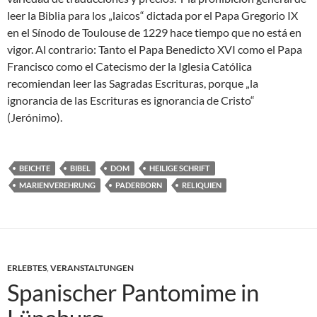
leer la Biblia para los „laicos“ dictada por el Papa Gregorio IX
en el Sínodo de Toulouse de 1229 hace tiempo que no está en
vigor. Al contrario: Tanto el Papa Benedicto XVI como el Papa
Francisco como el Catecismo der la Iglesia Católica
recomiendan leer las Sagradas Escrituras, porque „la
ignorancia de las Escrituras es ignorancia de Cristo“
(Jerónimo).
BEICHTE
BIBEL
DOM
HEILIGE SCHRIFT
MARIENVEREHRUNG
PADERBORN
RELIQUIEN
ERLEBTES
,
VERANSTALTUNGEN
Spanischer Pantomime in