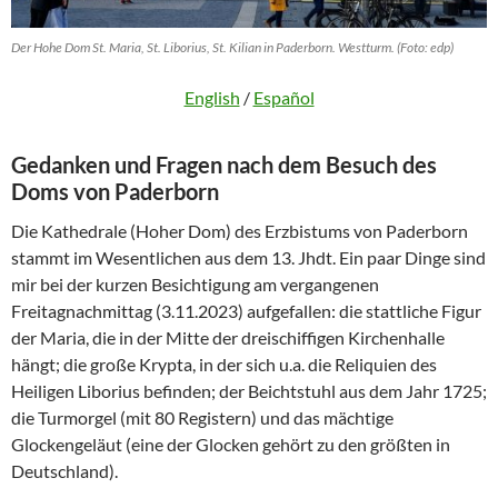
Der Hohe Dom St. Maria, St. Liborius, St. Kilian in Paderborn. Westturm. (Foto: edp)
English
/
Español
Gedanken und Fragen nach dem Besuch des
Doms von Paderborn
Die Kathedrale (Hoher Dom) des Erzbistums von Paderborn
stammt im Wesentlichen aus dem 13. Jhdt. Ein paar Dinge sind
mir bei der kurzen Besichtigung am vergangenen
Freitagnachmittag (3.11.2023) aufgefallen: die stattliche Figur
der Maria, die in der Mitte der dreischiffigen Kirchenhalle
hängt; die große Krypta, in der sich u.a. die Reliquien des
Heiligen Liborius befinden; der Beichtstuhl aus dem Jahr 1725;
die Turmorgel (mit 80 Registern) und das mächtige
Glockengeläut (eine der Glocken gehört zu den größten in
Deutschland).