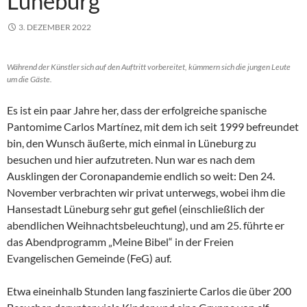
Lüneburg
3. DEZEMBER 2022
Während der Künstler sich auf den Auftritt vorbereitet, kümmern sich die jungen Leute
um die Gäste.
Es ist ein paar Jahre her, dass der erfolgreiche spanische
Pantomime Carlos Martínez, mit dem ich seit 1999 befreundet
bin, den Wunsch äußerte, mich einmal in Lüneburg zu
besuchen und hier aufzutreten. Nun war es nach dem
Ausklingen der Coronapandemie endlich so weit: Den 24.
November verbrachten wir privat unterwegs, wobei ihm die
Hansestadt Lüneburg sehr gut gefiel (einschließlich der
abendlichen Weihnachtsbeleuchtung), und am 25. führte er
das Abendprogramm „Meine Bibel“ in der Freien
Evangelischen Gemeinde (FeG) auf.
Etwa eineinhalb Stunden lang faszinierte Carlos die über 200