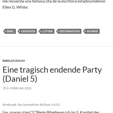
me recuerda una famosa cita de la escritora estadounidense
Ellen G. White:
BIBEL
GEWISSEN
LUTHER
REFORMATION
WORMS
BIBELSTUDIUM
Eine tragisch endende Party
(Daniel 5)
8. FEBRUAR 2020
Rembrandt: Das Gastmahl des Belšazar (1635)
[nx_spacer size=“5″]Beim Bibellesen ich im 5. Kapitel des