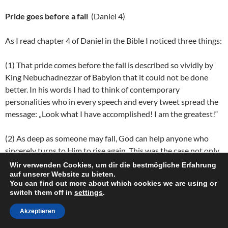
Pride goes before a fall
(Daniel 4)
As I read chapter 4 of Daniel in the Bible I noticed three things:
(1) That pride comes before the fall is described so vividly by
King Nebuchadnezzar of Babylon that it could not be done
better. In his words I had to think of contemporary
personalities who in every speech and every tweet spread the
message: „Look what I have accomplished! I am the greatest!“
(2) As deep as someone may fall, God can help anyone who
sincerely turns to Him to rise again. This was the case not only
with Nebuchadnezzar, but also with King David (after his
Wir verwenden Cookies, um dir die bestmögliche Erfahrung
auf unserer Website zu bieten.
adultery and murder).
You can find out more about which cookies we are using or
switch them off in
settings
.
(3) The more clearly I become aware of the greatness of God,
the smaller my need to show myself and my abilities becomes.
Akzeptieren