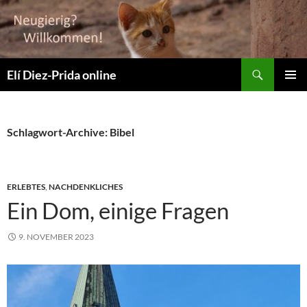
Suchen
Elí Diez-Prida online
ZUM
PRIMÄR
INHALT
MENÜ
SPRINGEN
Schlagwort-Archive: Bibel
ERLEBTES
,
NACHDENKLICHES
Ein Dom, einige Fragen
9. NOVEMBER 2023