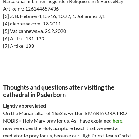
Barcelona, mit innen liegenden Reliquien. 575 Euro. eBay-
Artikelnr.: 126144657436
[3] Z. B. Hebräer 4,15.-16; 10,22; 1. Johannes 2,1
[4] diepresse.com, 3.8.2011
[5] Vaticannews.va, 26.2.2020
[6] Artikel 131-133
[7] Artikel 133
Thoughts and questions after visiting the
cathedral in Paderborn
Lightly abbreviated
On the Marian altar of 1653 is written S MARIA ORA PRO
NOBIS = Holy Mary pray for us. As I have explained
here
,
nowhere does the Holy Scripture teach that we need a
mediator to pray for us, because our High Priest Jesus Christ