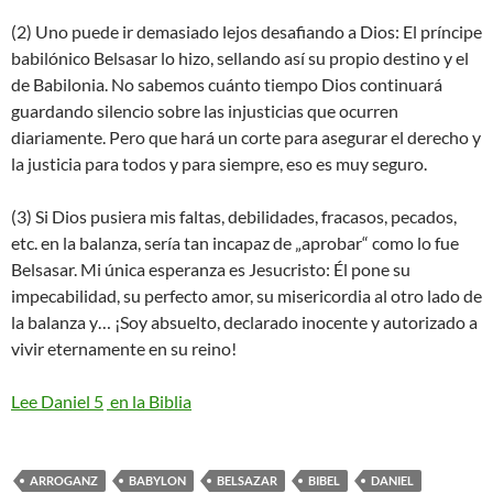
(2) Uno puede ir demasiado lejos desafiando a Dios: El príncipe
babilónico Belsasar lo hizo, sellando así su propio destino y el
de Babilonia. No sabemos cuánto tiempo Dios continuará
guardando silencio sobre las injusticias que ocurren
diariamente. Pero que hará un corte para asegurar el derecho y
la justicia para todos y para siempre, eso es muy seguro.
(3) Si Dios pusiera mis faltas, debilidades, fracasos, pecados,
etc. en la balanza, sería tan incapaz de „aprobar“ como lo fue
Belsasar. Mi única esperanza es Jesucristo: Él pone su
impecabilidad, su perfecto amor, su misericordia al otro lado de
la balanza y… ¡Soy absuelto, declarado inocente y autorizado a
vivir eternamente en su reino!
Lee Daniel 5
en la Biblia
ARROGANZ
BABYLON
BELSAZAR
BIBEL
DANIEL