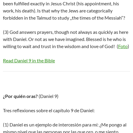
been fulfilled exactly in Jesus Christ (his appointment, his
work, his death). Is that why the Jews are categorically
forbidden in the Talmud to study „the times of the Messiah“?
(3) God answers prayers, though not always as quickly as here
with Daniel. Or not as we have imagined. Blessed is he who is
willing to wait and trust in the wisdom and love of God! (
Foto
)
Read Daniel 9 in the Bible
¿Por quién oras?
(Daniel 9)
Tres reflexiones sobre el capítulo 9 de Daniel:
(1) Daniel es un ejemplo de intercesión para mí: ¿Me pongo al
mismo nivel que las personas por las que oro, o me siento