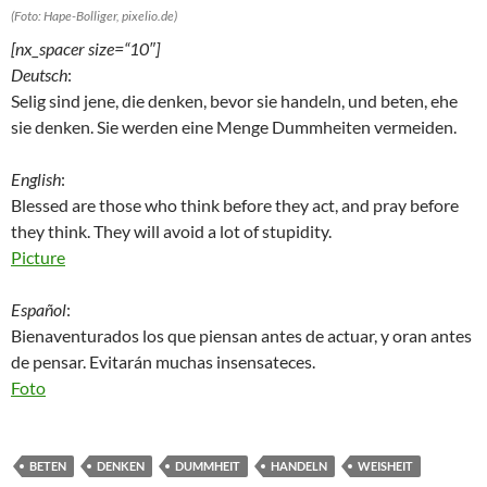
(Foto: Hape-Bolliger, pixelio.de)
[nx_spacer size=“10″]
Deutsch
:
Selig sind jene, die denken, bevor sie handeln, und beten, ehe
sie denken. Sie werden eine Menge Dummheiten vermeiden.
English
:
Blessed are those who think before they act, and pray before
they think. They will avoid a lot of stupidity.
Picture
Español
:
Bienaventurados los que piensan antes de actuar, y oran antes
de pensar. Evitarán muchas insensateces.
Foto
BETEN
DENKEN
DUMMHEIT
HANDELN
WEISHEIT