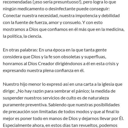
recomendadas (¡eso sería presuntuoso!), pero logra lo que
ningún medicamento o desinfectante puede conseguir:
Conectar nuestra necesidad, nuestra impotencia y debilidad
con la fuente de fuerza, amor y consuelo. Y con esto
mostramos a Dios que confiamos en él más que en la medicina,
la política, la ciencia.
En otras palabras: En una época en la que tanta gente
considera que Dios y la fe son obsoletas y superfluas,
honramos al Dios Creador dirigiéndonos a él en esta crisis y
expresando nuestra plena confianza en él.
Nuestro hijo menor lo expresó así en una carta a la iglesia que
dirige: „No hay razón para sembrar el pánico; la medida de
suspender nuestros servicios de culto es de naturaleza
puramente preventiva. Sabiendo que nuestras posibilidades
de precaución son limitadas de todos modos y que al final lo
mejor es poner todo en manos de Dios y dejarnos llevar por Él.
Especialmente ahora, en estos días tan revueltos, podemos