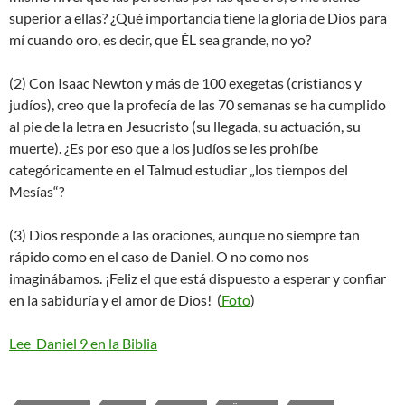
superior a ellas? ¿Qué importancia tiene la gloria de Dios para
mí cuando oro, es decir, que ÉL sea grande, no yo?
(2) Con Isaac Newton y más de 100 exegetas (cristianos y
judíos), creo que la profecía de las 70 semanas se ha cumplido
al pie de la letra en Jesucristo (su llegada, su actuación, su
muerte). ¿Es por eso que a los judíos se les prohíbe
categóricamente en el Talmud estudiar „los tiempos del
Mesías“?
(3) Dios responde a las oraciones, aunque no siempre tan
rápido como en el caso de Daniel. O no como nos
imaginábamos. ¡Feliz el que está dispuesto a esperar y confiar
en la sabiduría y el amor de Dios! (
Foto
)
Lee Daniel 9 en la Biblia