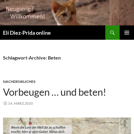
Suchen
Elí Diez-Prida online
ZUM
PRIMÄR
INHALT
MENÜ
SPRINGEN
Schlagwort-Archive: Beten
NACHDENKLICHES
Vorbeugen … und beten!
14. MÄRZ 2020