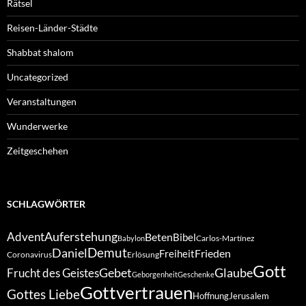
Rätsel
Reisen-Länder-Städte
Shabbat shalom
Uncategorized
Veranstaltungen
Wunderwerke
Zeitgeschehen
SCHLAGWÖRTER
Auferstehung
Advent
Beten
Bibel
Carlos-Martínez
Babylon
Demut
Daniel
Frieden
Freiheit
Coronavirus
Erlösung
Gott
Gebet
Glaube
Frucht des Geistes
Geborgenheit
Geschenke
Gottvertrauen
Gottes Liebe
Hoffnung
Jerusalem