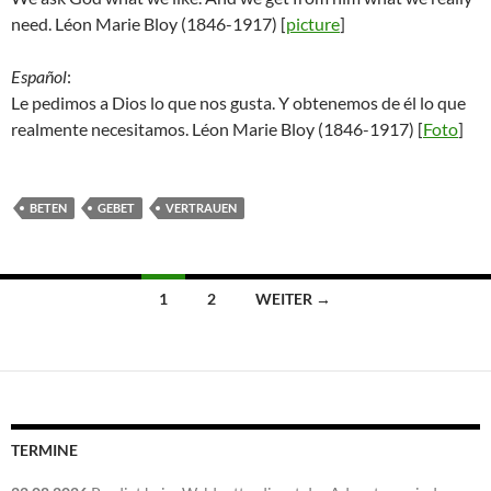
need. Léon Marie Bloy (1846-1917) [
picture
]
Español
:
Le pedimos a Dios lo que nos gusta. Y obtenemos de él lo que
realmente necesitamos. Léon Marie Bloy (1846-1917) [
Foto
]
BETEN
GEBET
VERTRAUEN
Beitragsnavigation
1
2
WEITER →
TERMINE