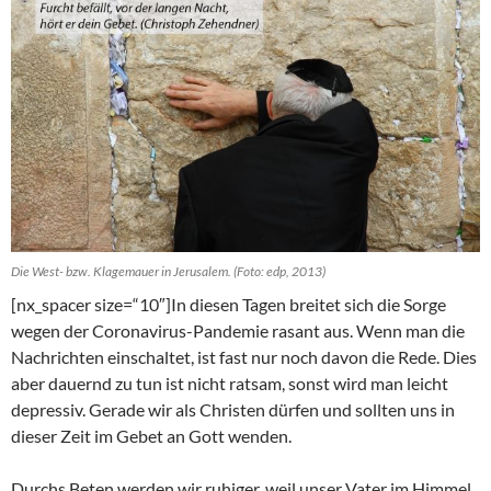
Die West- bzw. Klagemauer in Jerusalem. (Foto: edp, 2013)
[nx_spacer size=“10″]In diesen Tagen breitet sich die Sorge
wegen der Coronavirus-Pandemie rasant aus. Wenn man die
Nachrichten einschaltet, ist fast nur noch davon die Rede. Dies
aber dauernd zu tun ist nicht ratsam, sonst wird man leicht
depressiv. Gerade wir als Christen dürfen und sollten uns in
dieser Zeit im Gebet an Gott wenden.
Durchs Beten werden wir ruhiger, weil unser Vater im Himmel