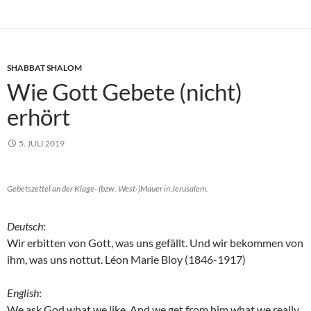
SHABBAT SHALOM
Wie Gott Gebete (nicht)
erhört
5. JULI 2019
Gebetszettel an der Klage- (bzw. West-)Mauer in Jerusalem.
Deutsch
:
Wir erbitten von Gott, was uns gefällt. Und wir bekommen von
ihm, was uns nottut. Léon Marie Bloy (1846-1917)
English
:
We ask God what we like. And we get from him what we really