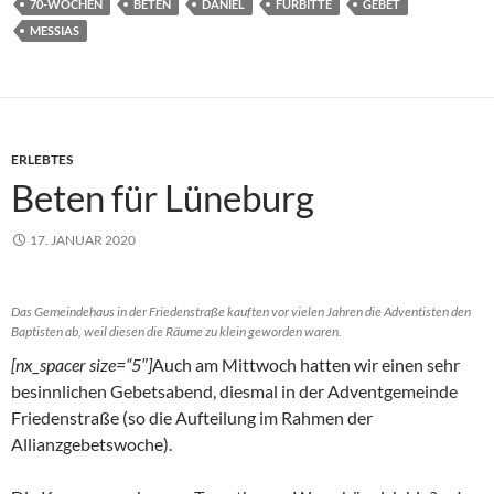
70-WOCHEN
BETEN
DANIEL
FÜRBITTE
GEBET
MESSIAS
ERLEBTES
Beten für Lüneburg
17. JANUAR 2020
Das Gemeindehaus in der Friedenstraße kauften vor vielen Jahren die Adventisten den
Baptisten ab, weil diesen die Räume zu klein geworden waren.
[nx_spacer size=“5″]
Auch am Mittwoch hatten wir einen sehr
besinnlichen Gebetsabend, diesmal in der Adventgemeinde
Friedenstraße (so die Aufteilung im Rahmen der
Allianzgebetswoche).