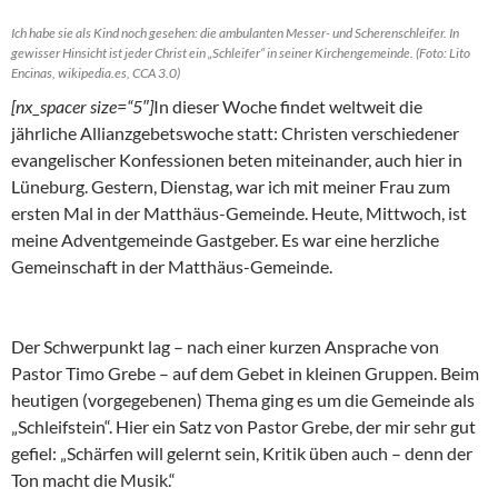
Ich habe sie als Kind noch gesehen: die ambulanten Messer- und Scherenschleifer. In
gewisser Hinsicht ist jeder Christ ein „Schleifer“ in seiner Kirchengemeinde. (Foto: Lito
Encinas, wikipedia.es, CCA 3.0)
[nx_spacer size=“5″]
In dieser Woche findet weltweit die
jährliche Allianzgebetswoche statt: Christen verschiedener
evangelischer Konfessionen beten miteinander, auch hier in
Lüneburg. Gestern, Dienstag, war ich mit meiner Frau zum
ersten Mal in der Matthäus-Gemeinde. Heute, Mittwoch, ist
meine Adventgemeinde Gastgeber. Es war eine herzliche
Gemeinschaft in der Matthäus-Gemeinde.
Der Schwerpunkt lag – nach einer kurzen Ansprache von
Pastor Timo Grebe – auf dem Gebet in kleinen Gruppen. Beim
heutigen (vorgegebenen) Thema ging es um die Gemeinde als
„Schleifstein“. Hier ein Satz von Pastor Grebe, der mir sehr gut
gefiel: „Schärfen will gelernt sein, Kritik üben auch – denn der
Ton macht die Musik.“