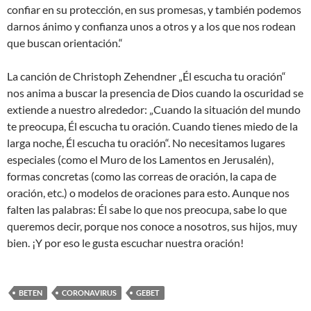
confiar en su protección, en sus promesas, y también podemos
darnos ánimo y confianza unos a otros y a los que nos rodean
que buscan orientación.“
La canción de Christoph Zehendner „Él escucha tu oración“
nos anima a buscar la presencia de Dios cuando la oscuridad se
extiende a nuestro alrededor: „Cuando la situación del mundo
te preocupa, Él escucha tu oración. Cuando tienes miedo de la
larga noche, Él escucha tu oración“. No necesitamos lugares
especiales (como el Muro de los Lamentos en Jerusalén),
formas concretas (como las correas de oración, la capa de
oración, etc.) o modelos de oraciones para esto. Aunque nos
falten las palabras: Él sabe lo que nos preocupa, sabe lo que
queremos decir, porque nos conoce a nosotros, sus hijos, muy
bien. ¡Y por eso le gusta escuchar nuestra oración!
BETEN
CORONAVIRUS
GEBET