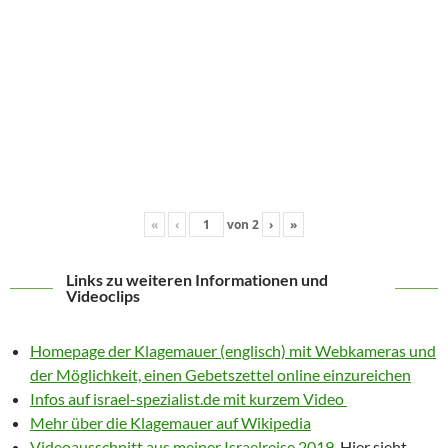
«
‹
von
2
›
»
Links zu weiteren Informationen und
Videoclips
Homepage der Klagemauer (englisch) mit Webkameras und
der Möglichkeit, einen Gebetszettel online einzureichen
Infos auf israel-spezialist.de mit kurzem Video
Mehr über die Klagemauer auf Wikipedia
Videoausschnitt aus meiner Israelreise 2019
. Hier sieht