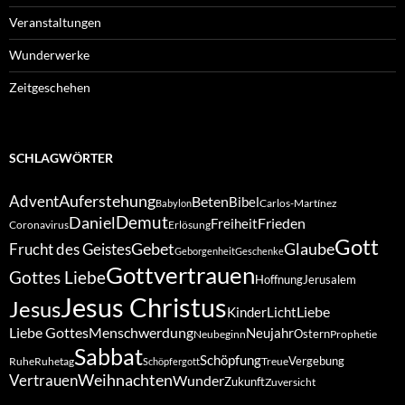
Veranstaltungen
Wunderwerke
Zeitgeschehen
SCHLAGWÖRTER
Auferstehung
Advent
Beten
Bibel
Carlos-Martínez
Babylon
Demut
Daniel
Frieden
Freiheit
Coronavirus
Erlösung
Gott
Gebet
Glaube
Frucht des Geistes
Geborgenheit
Geschenke
Gottvertrauen
Gottes Liebe
Hoffnung
Jerusalem
Jesus Christus
Jesus
Liebe
Kinder
Licht
Liebe Gottes
Menschwerdung
Neujahr
Ostern
Neubeginn
Prophetie
Sabbat
Schöpfung
Vergebung
Ruhe
Ruhetag
Treue
Schöpfergott
Weihnachten
Vertrauen
Wunder
Zukunft
Zuversicht