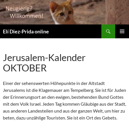
Suchen
Elí Diez-Prida online
ZUM
PRIMÄR
INHALT
MENÜ
SPRINGEN
Jerusalem-Kalender
OKTOBER
Einer der sehenswerten Höhepunkte in der Altstadt
Jerusalems ist die Klagemauer am Tempelberg. Sie ist für Juden
der Erinnerungsort an den ewigen, bestehenden Bund Gottes
mit dem Volk Israel. Jeden Tag kommen Gläubige aus der Stadt,
aus anderen Landesteilen und aus der ganzen Welt, um hier zu
beten, dazu unzählige Touristen. Sie ist ein Ort des Gebets.