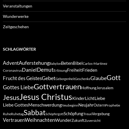
Veranstaltungen
Wunderwerke
Zeitgeschehen
SCHLAGWÖRTER
Auferstehung
Advent
Beten
Bibel
Carlos-Martínez
Babylon
Demut
Daniel
Frieden
Freiheit
Coronavirus
Erlösung
Gott
Gebet
Glaube
Frucht des Geistes
Geborgenheit
Geschenke
Gottvertrauen
Gottes Liebe
Hoffnung
Jerusalem
Jesus Christus
Jesus
Liebe
Kinder
Licht
Liebe Gottes
Menschwerdung
Neujahr
Ostern
Neubeginn
Prophetie
Sabbat
Schöpfung
Vergebung
Ruhe
Ruhetag
Treue
Schöpfergott
Weihnachten
Vertrauen
Wunder
Zukunft
Zuversicht