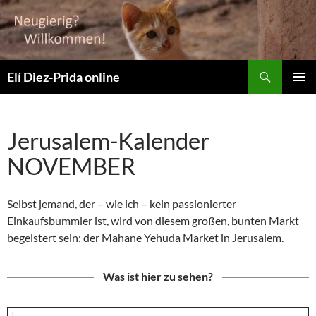
Suchen
Elí Diez-Prida online
ZUM
PRIMÄR
INHALT
MENÜ
SPRINGEN
Jerusalem-Kalender
NOVEMBER
Selbst jemand, der – wie ich – kein passionierter
Einkaufsbummler ist, wird von diesem großen, bunten Markt
begeistert sein: der Mahane Yehuda Market in Jerusalem.
Was ist hier zu sehen?