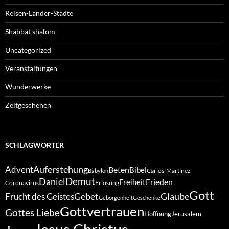
Reisen-Länder-Städte
Shabbat shalom
Uncategorized
Veranstaltungen
Wunderwerke
Zeitgeschehen
SCHLAGWÖRTER
Auferstehung
Advent
Beten
Bibel
Carlos-Martínez
Babylon
Demut
Daniel
Frieden
Freiheit
Coronavirus
Erlösung
Gott
Gebet
Glaube
Frucht des Geistes
Geborgenheit
Geschenke
Gottvertrauen
Gottes Liebe
Hoffnung
Jerusalem