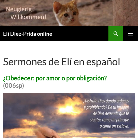
Suchen
Elí Diez-Prida online
ZUM
PRIMÄR
INHALT
MENÜ
SPRINGEN
Sermones de Elí en español
¿Obedecer: por amor o por obligación?
(006sp)