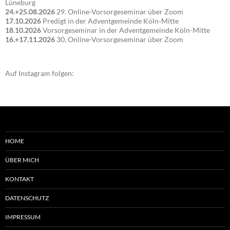
Lüneburg
24.+25.08.2026
29. Online-Vorsorgeseminar über Zoom
17.10.2026
Predigt in der Adventgemeinde Köln-Mitte
18.10.2026
Vorsorgeseminar in der Adventgemeinde Köln-Mitte
16.+17.11.2026
30. Online-Vorsorgeseminar über Zoom
Auf Instagram folgen:
HOME
ÜBER MICH
KONTAKT
DATENSCHUTZ
IMPRESSUM