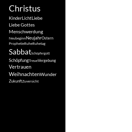
Christus
Liebe
Kinder
Licht
Liebe Gottes
Menschwerdung
Neujahr
Ostern
Neubeginn
Prophetie
Ruhe
Ruhetag
Sabbat
Schöpfergott
Schöpfung
Vergebung
Treue
Vertrauen
Weihnachten
Wunder
Zukunft
Zuversicht