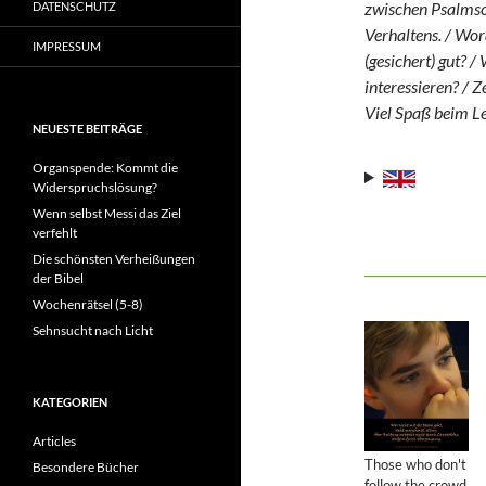
zwischen Psalmson
DATENSCHUTZ
Verhaltens. / Wor
IMPRESSUM
(gesichert) gut? 
interessieren? / 
Viel Spaß beim L
NEUESTE BEITRÄGE
Organspende: Kommt die
Widerspruchslösung?
Wenn selbst Messi das Ziel
verfehlt
Die schönsten Verheißungen
der Bibel
Wochenrätsel (5-8)
Sehnsucht nach Licht
KATEGORIEN
Articles
Those who don't
Besondere Bücher
follow the crowd