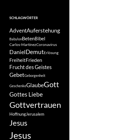
SCHLAGWÖRTER
Auferstehung
Advent
Beten
Bibel
Babylon
Carlos-Martínez
Coronavirus
Demut
Daniel
Erlösung
Frieden
Freiheit
Frucht des Geistes
Gebet
Geborgenheit
Gott
Glaube
Geschenke
Gottes Liebe
Gottvertrauen
Hoffnung
Jerusalem
Jesus
Jesus