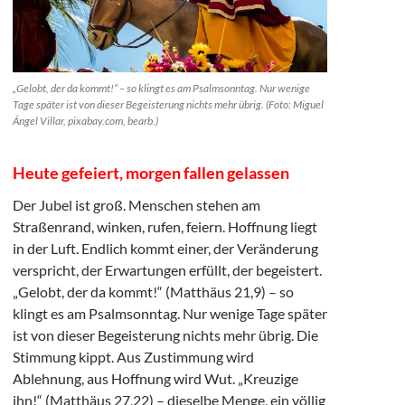
„Gelobt, der da kommt!“ – so klingt es am Psalmsonntag. Nur wenige
Tage später ist von dieser Begeisterung nichts mehr übrig. (Foto: Miguel
Ángel Villar, pixabay.com, bearb.)
Heute gefeiert, morgen fallen gelassen
Der Jubel ist groß. Menschen stehen am
Straßenrand, winken, rufen, feiern. Hoffnung liegt
in der Luft. Endlich kommt einer, der Veränderung
verspricht, der Erwartungen erfüllt, der begeistert.
„Gelobt, der da kommt!“ (Matthäus 21,9) – so
klingt es am Psalmsonntag. Nur wenige Tage später
ist von dieser Begeisterung nichts mehr übrig. Die
Stimmung kippt. Aus Zustimmung wird
Ablehnung, aus Hoffnung wird Wut. „Kreuzige
ihn!“ (Matthäus 27,22) – dieselbe Menge, ein völlig