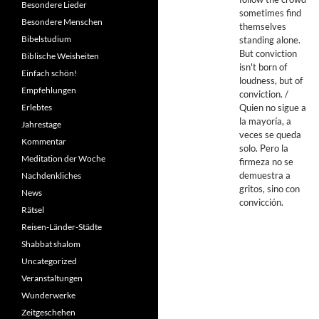
Besondere Lieder
sometimes find
Besondere Menschen
themselves
Bibelstudium
standing alone.
But conviction
Biblische Weisheiten
isn't born of
Einfach schön!
loudness, but of
Empfehlungen
conviction. /
Quien no sigue a
Erlebtes
la mayoría, a
Jahrestage
veces se queda
Kommentar
solo. Pero la
Meditation der Woche
firmeza no se
demuestra a
Nachdenkliches
gritos, sino con
News
convicción.
Rätsel
Reisen-Länder-Städte
Shabbat shalom
Uncategorized
Veranstaltungen
Wunderwerke
Zeitgeschehen