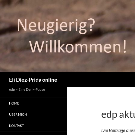
Suchen
Elí Diez-Prida online
edp – Eine Denk-Pause
HOME
edp akt
ÜBER MICH
KONTAKT
Die Beiträge die