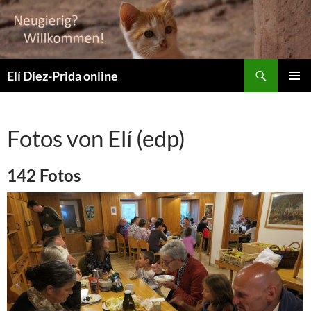
Suchen
Elí Diez-Prida online
ZUM
PRIMÄR
INHALT
MENÜ
SPRINGEN
Fotos von Elí (edp)
142 Fotos