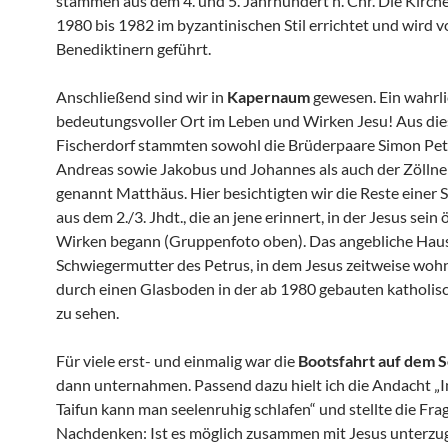
stammen aus dem 4. und 5. Jahrhundert n. Chr. Die Kirch
1980 bis 1982 im byzantinischen Stil errichtet und wird 
Benediktinern geführt.
Anschließend sind wir in
Kapernaum
gewesen. Ein wahrl
bedeutungsvoller Ort im Leben und Wirken Jesu! Aus di
Fischerdorf stammten sowohl die Brüderpaare Simon Pe
Andreas sowie Jakobus und Johannes als auch der Zöllner
genannt Matthäus. Hier besichtigten wir die Reste einer
aus dem 2./3. Jhdt., die an jene erinnert, in der Jesus sein 
Wirken begann (Gruppenfoto oben). Das angebliche Hau
Schwiegermutter des Petrus, in dem Jesus zeitweise wohnt
durch einen Glasboden in der ab 1980 gebauten katholis
zu sehen.
Für viele erst- und einmalig war die
Bootsfahrt auf dem 
dann unternahmen. Passend dazu hielt ich die Andacht „
Taifun kann man seelenruhig schlafen“ und stellte die Fr
Nachdenken: Ist es möglich zusammen mit Jesus unterz