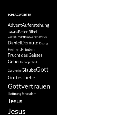
SCHLAGWÖRTER
Auferstehung
Advent
Beten
Bibel
Babylon
Carlos-Martínez
Coronavirus
Demut
Daniel
Erlösung
Frieden
Freiheit
Frucht des Geistes
Gebet
Geborgenheit
Gott
Glaube
Geschenke
Gottes Liebe
Gottvertrauen
Hoffnung
Jerusalem
Jesus
Jesus