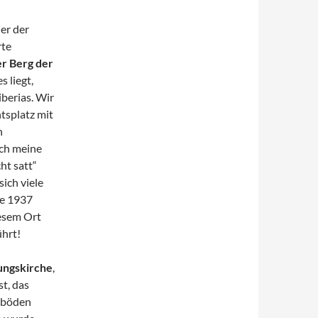
er der
rte
r Berg der
s liegt,
iberias. Wir
tsplatz mit
n
ich meine
ht satt“
sich viele
ie 1937
iesem Ort
ührt!
ungskirche
,
st, das
ikböden