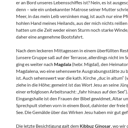
er an Bord unseres Lebensschiffes ist? Nein, es ist ausges
denn – wie ein unbekannter Matrose seiner Mutter schrie
Meer, in das mein Leib versinken mag, ist auch nur eine Pf
hohlen Hand meines Heilands, aus der mich nichts reißen 
hatten um die Zeit weder einen Sturm noch starke Winde,
daher eine angenehme Bootsfahrt.
Nach dem leckeren Mittagessen in einem überfüllten Res
(unsere Gruppe saß auf der Terrasse, allerdings nicht im S
ging es weiter nach
Magdala
(hebr. Migdal), den Heimator
Magdalena, wo eine sehenswerte Ausgrabungsstätte zu b
ist. Auch sehenswert war die kath. Kirche „duc in altum“ (
ziehe in die Höhe; gemeint ist das Wort Jesu an seine Jün
einer erfolglosen Arbeitsnacht: „fahr hinaus auf den See“)
Eingangshalle ist den Frauen der Bibel gewidmet, Altar u
Sprechpult stehen vorn in einem Boot, dahinter der freie B
See. Die Gemälde über das Wirken Jesu haben mir gut gefa
Die letzte Besichtigung galt dem
Kibbuz Ginosar
, wo wir