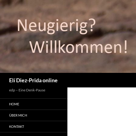
Suchen
Elí Diez-Prida online
edp – Eine Denk-Pause
HOME
ÜBER MICH
KONTAKT