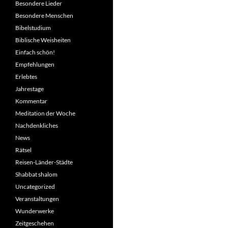
Besondere Lieder
Besondere Menschen
Bibelstudium
Biblische Weisheiten
Einfach schön!
Empfehlungen
Erlebtes
Jahrestage
Kommentar
Meditation der Woche
Nachdenkliches
News
Rätsel
Reisen-Länder-Städte
Shabbat shalom
Uncategorized
Veranstaltungen
Wunderwerke
Zeitgeschehen