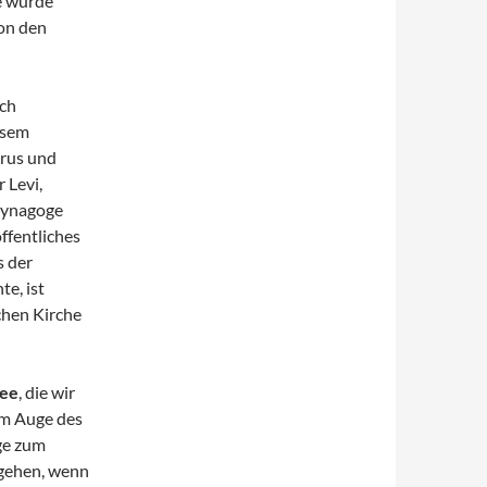
e wurde
von den
ich
esem
trus und
 Levi,
 Synagoge
öffentliches
s der
e, ist
chen Kirche
See
, die wir
Im Auge des
age zum
ugehen, wenn