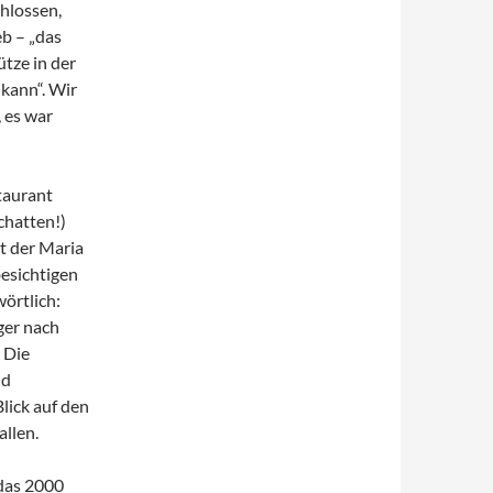
chlossen,
b – „das
ütze in der
kann“. Wir
 es war
taurant
chatten!)
t der Maria
esichtigen
wörtlich:
ger nach
. Die
nd
lick auf den
llen.
 das 2000