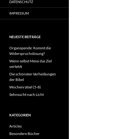
DATENSCHUTZ
IMPRESSUM
NEUESTE BEITRÄGE
Organspende: Kommt die
Widerspruchslösung?
Wenn selbst Messi das Ziel
verfehlt
Die schönsten Verheißungen
der Bibel
Wochenrätsel (5-8)
Sehnsucht nach Licht
KATEGORIEN
Articles
Besondere Bücher