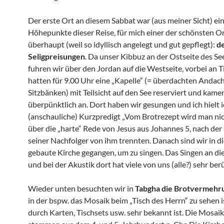
Der erste Ort an diesem Sabbat war (aus meiner Sicht) ein
Höhepunkte dieser Reise, für mich einer der schönsten O
überhaupt (weil so idyllisch angelegt und gut gepflegt):
de
Seligpreisungen
. Da unser Kibbuz an der Ostseite des See
fuhren wir über den Jordan auf die Westseite, vorbei an T
hatten für 9.00 Uhr eine „Kapelle“ (= überdachten Andach
Sitzbänken) mit Teilsicht auf den See reserviert und kame
überpünktlich an. Dort haben wir gesungen und ich hielt 
(anschauliche) Kurzpredigt „Vom Brotrezept wird man nic
über die „harte“ Rede von Jesus aus Johannes 5, nach der 
seiner Nachfolger von ihm trennten. Danach sind wir in d
gebaute Kirche gegangen, um zu singen. Das Singen an d
und bei der Akustik dort hat viele von uns (alle?) sehr ber
Wieder unten besuchten wir in
Tabgha die Brotvermehr
in der bspw. das Mosaik beim „Tisch des Herrn“ zu sehen i
durch Karten, Tischsets usw. sehr bekannt ist. Die Mosa