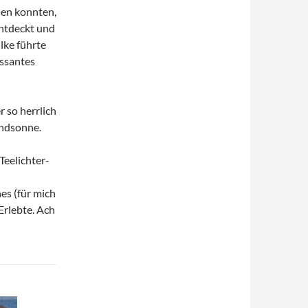
hen konnten,
ntdeckt und
lke führte
essantes
 so herrlich
endsonne.
Teelichter-
es (für mich
Erlebte. Ach