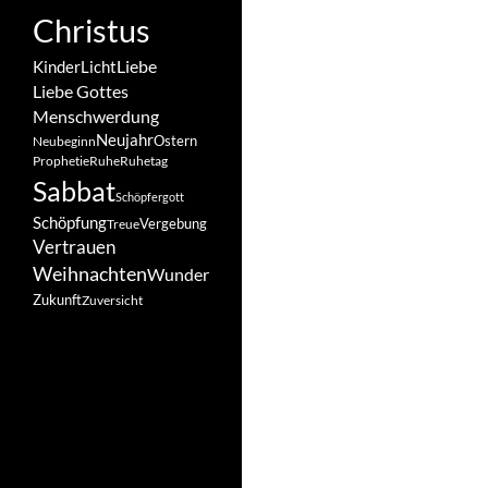
Christus
Liebe
Kinder
Licht
Liebe Gottes
Menschwerdung
Neujahr
Ostern
Neubeginn
Prophetie
Ruhe
Ruhetag
Sabbat
Schöpfergott
Schöpfung
Vergebung
Treue
Vertrauen
Weihnachten
Wunder
Zukunft
Zuversicht