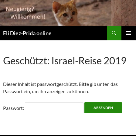
Suchen
Elí Diez-Prida online
ZUM
PRIMÄR
INHALT
MENÜ
SPRINGEN
Geschützt: Israel-Reise 2019
Dieser Inhalt ist passwortgeschützt. Bitte gib unten das
Passwort ein, um ihn anzeigen zu können.
Passwort: