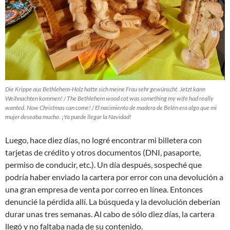
Die Krippe aus Bethlehem-Holz hatte sich meine Frau sehr gewünscht. Jetzt kann
Weihnachten kommen! / The Bethlehem wood cot was something my wife had really
wanted. Now Christmas can come! / El nacimiento de madera de Belén era algo que mi
mujer deseaba mucho. ¡Ya puede llegar la Navidad!
Luego, hace diez días, no logré encontrar mi billetera con
tarjetas de crédito y otros documentos (DNI, pasaporte,
permiso de conducir, etc.). Un día después, sospeché que
podría haber enviado la cartera por error con una devolución a
una gran empresa de venta por correo en línea. Entonces
denuncié la pérdida allí. La búsqueda y la devolución deberían
durar unas tres semanas. Al cabo de sólo diez días, la cartera
llegó y no faltaba nada de su contenido.