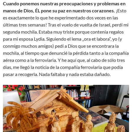
Cuando ponemos nuestras preocupaciones y problemas en
manos de Dios, ÉL pone su paz en nuestros corazones.
¡Esto
es exactamente lo que he experimentado dos veces en las
últimas tres semanas! Tras el vuelo de vuelta de Israel, perdí mi
segunda mochila. Estaba muy triste porque contenía regalos
para mi esposa Lydia. Siguiendo el lema „ora et labora“, yo (y
conmigo muchos amigos) pedí a Dios que se encontrara la
mochila, al tiempo que denuncié la pérdida tanto a la compañía
aérea como a la ferroviaria. Y he aquí que, al cabo de sólo tres
días, me llegó la noticia de la compañía ferroviaria que podía
pasar a recogerla. Nada faltaba y nada estaba dañado.