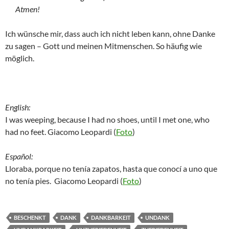
Atmen!
Ich wünsche mir, dass auch ich nicht leben kann, ohne Danke
zu sagen – Gott und meinen Mitmenschen. So häufig wie
möglich.
English:
I was weeping, because I had no shoes, until I met one, who
had no feet. Giacomo Leopardi (
Foto
)
Español:
Lloraba, porque no tenía zapatos, hasta que conocí a uno que
no tenía pies. Giacomo Leopardi (
Foto
)
BESCHENKT
DANK
DANKBARKEIT
UNDANK