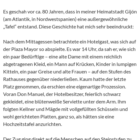
Es geschah vor ca. 80 Jahren, dass in meiner Heimatstadt Gijón
(am Atlantik, in Nordwestspanien) eine außergewöhnliche
„Tafel“ entstand. Diese Geschichte hat mich sehr beeindruckt:
Nach dem Mittagessen betrachtete ein Hotelgast, was sich auf
der Plaza Mayor so abspielte. Es war 14 Uhr, da sah er, wie sich
ein paar Bedürftige – eine alte Dame mit einem reichlich
abgetragenen Kleid, ein Mann auf Krücken, Kinder in lumpigen
Kitteln, ein paar Greise und alte Frauen – auf den Stufen des
Rathauses gegenüber niederließen. Kaum hatte der letzte
Platz genommen, da erschien eine eigenartige Prozession.
Voran Don Manuel, der Hotelbesitzer, feierlich schwarz
gekleidet, eine blütenweiße Serviette unter dem Arm. Ihm
folgten Kellner und Mägde mit vollgefüllten Schüsseln und
wohl gerichteten Platten, ganz so, als hätten sie eine
Hochzeitstafel anzurichten.
Der Zug ging direkt auf die Menschen auf den Steinstufen zu.