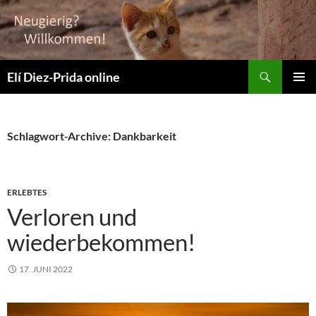
Suchen
Elí Diez-Prida online
ZUM
PRIMÄR
INHALT
MENÜ
SPRINGEN
Schlagwort-Archive: Dankbarkeit
ERLEBTES
Verloren und
wiederbekommen!
17. JUNI 2022