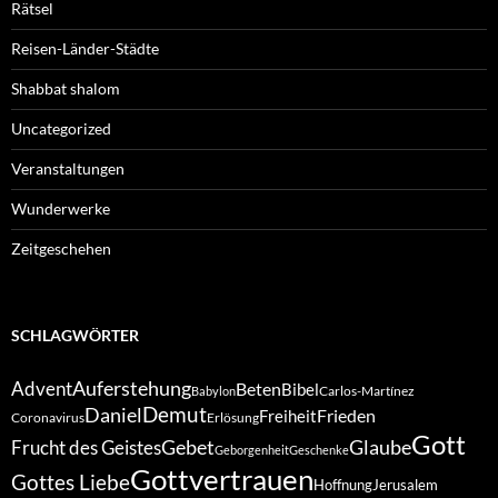
Rätsel
Reisen-Länder-Städte
Shabbat shalom
Uncategorized
Veranstaltungen
Wunderwerke
Zeitgeschehen
SCHLAGWÖRTER
Auferstehung
Advent
Beten
Bibel
Carlos-Martínez
Babylon
Demut
Daniel
Frieden
Freiheit
Coronavirus
Erlösung
Gott
Gebet
Glaube
Frucht des Geistes
Geborgenheit
Geschenke
Gottvertrauen
Gottes Liebe
Hoffnung
Jerusalem