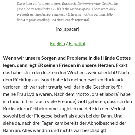
Das ist der verlorengegangene Rucksack. Darin waren nur Geschenke
(und eine Reservejacke). / This is the lost backpack. There were only
presents in it (and a spare jacket). / Esta es la mochila perdida. Sólo
había regalos en ella (y una chaqueta de repuesto).
[nx_spacer]
English
/
Español
Wenn wir unsere Sorgen und Probleme in die Hände Gottes
legen, dann legt ER seinen Frieden in unsere Herzen
. Exakt
das habe ich in den letzten drei Wochen zweimal erlebt! Nach
dem Rückflug aus Israel habe ich meinen zweiten Rucksack
verloren. Ich war sehr traurig, weil darin die Geschenke für
meine Frau Lydia waren. Nach dem Motto „ora et labora“ habe
ich (und mit mir auch viele Freunde) Gott gebeten, dass ich den
Rucksack zurückbekomme, zugleich meldete ich den Verlust
sowohl bei der Fluggesellschaft als auch bei der Bahn. Und
siehe da, nach drei Tagen kam bereits der Abholbescheid der
Bahn an. Alles war drin und nichts war beschädigt!