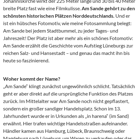
Johanniskirche wirkt der 225 Meter lange und 30 bis 40 Meter
breite Platz fast wie eine Filmkulisse.
Am Sande gehört zu den
schönsten historischen Plätzen Norddeutschlands.
Und er
ist ein hübsches Fotomotiv, wie meine Fotosammlung belegt:
Am Sande bei jedem Stadtbummel, zu jeder Tages- und
Jahreszeit! Der Platz ist aber mehr als ein schönes Fotomotiv:
Am Sande erzählt die Geschichte vom Aufstieg Lüneburgs zur
reichen Salz- und Hansestadt – und genau das macht ihn bis
heute so faszinierend.
Woher kommt der Name?
„Am Sande“ klingt zunächst ungewöhnlich schlicht. Tatsächlich
geht er aber direkt auf die ursprüngliche Funktion des Platzes
zurück. Im Mittelalter war Am Sande noch nicht gepflastert,
sondern ein großer sandiger Handelsplatz. Schon im 13.
Jahrhundert wurde er in Urkunden als „in harena“ (im Sand)
erwähnt. Hier trafen wichtige Handelsstraßen aufeinander.
Händler kamen aus Hamburg, Lübeck, Braunschweig oder
Magdeburg nach Lüneburg, um Waren zu verkaufen oder das