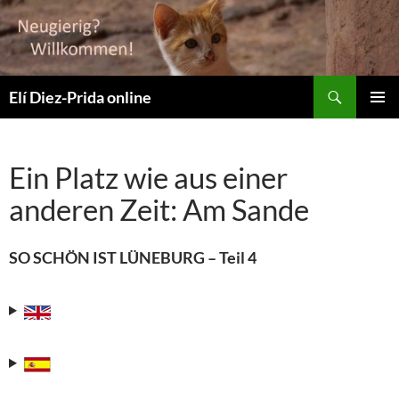
Suchen
Elí Diez-Prida online
ZUM
PRIMÄR
INHALT
MENÜ
SPRINGEN
Ein Platz wie aus einer
anderen Zeit: Am Sande
SO SCHÖN IST LÜNEBURG – Teil 4