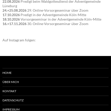
22.08.2026
Predigt beim Waldgottesdienst der Adventgemeinde
Lüneburg
24.+25.08.2026
29. Online-Vorsorgeseminar über Zoom
17.10.2026
Predigt in der Adventgemeinde Köln-Mitte
18.10.2026
Vorsorgeseminar in der Adventgemeinde Köln-Mitte
16.+17.11.2026
30. Online-Vorsorgeseminar über Zoom
Auf Instagram folgen:
HOME
ÜBER MICH
KONTAKT
DATENSCHUTZ
IMPRESSUM