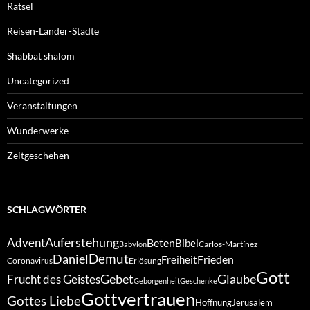
Rätsel
Reisen-Länder-Städte
Shabbat shalom
Uncategorized
Veranstaltungen
Wunderwerke
Zeitgeschehen
SCHLAGWÖRTER
Auferstehung
Advent
Beten
Bibel
Carlos-Martínez
Babylon
Demut
Daniel
Frieden
Freiheit
Coronavirus
Erlösung
Gott
Gebet
Glaube
Frucht des Geistes
Geborgenheit
Geschenke
Gottvertrauen
Gottes Liebe
Hoffnung
Jerusalem