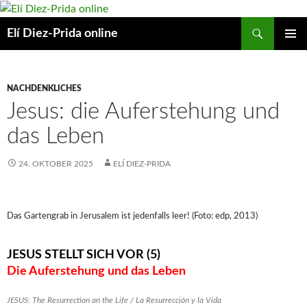
Suchen
Elí Diez-Prida online
ZUM
PRIMÄR
INHALT
MENÜ
SPRINGEN
NACHDENKLICHES
Jesus: die Auferstehung und
das Leben
24. OKTOBER 2025
ELÍ DIEZ-PRIDA
Das Gartengrab in Jerusalem ist jedenfalls leer! (Foto: edp, 2013)
JESUS STELLT SICH VOR (5)
Die Auferstehung und das Leben
JESUS: The Resurrection an the Life / La Resurrección y la Vida