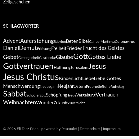
Zeitgeschehen
SCHLAGWÖRTER
Auferstehung
Advent
Beten
Bibel
Carlos-Martínez
Coronavirus
Babylon
Daniel
Demut
Frieden
Frucht des Geistes
Freiheit
Erlösung
Gott
Gottes Liebe
Gebet
Glaube
Geborgenheit
Geschenke
Gottvertrauen
Jesus
Hoffnung
Jerusalem
Jesus Christus
Liebe
Liebe Gottes
Kinder
Licht
Menschwerdung
Neujahr
Ostern
Neubeginn
Prophetie
Ruhe
Ruhetag
Sabbat
Vertrauen
Schöpfung
Vergebung
Treue
Schöpfergott
Weihnachten
Wunder
Zukunft
Zuversicht
© 2026 Elí Diez-Prida
|
powered by Pascualet
|
Datenschutz
|
Impressum