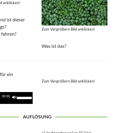
d anklicken!
nd ist dieser
gs?
Zum Vergrößern Bild anklicken!
 fahren?
Was ist das?
für ein
Zum Vergrößern Bild anklicken!
Pfeiltasten
00:00
Hoch/Runter
benutzen,
AUFLÖSUNG
um
die
Lautstärke
a) In Nordspanien (Gijón,