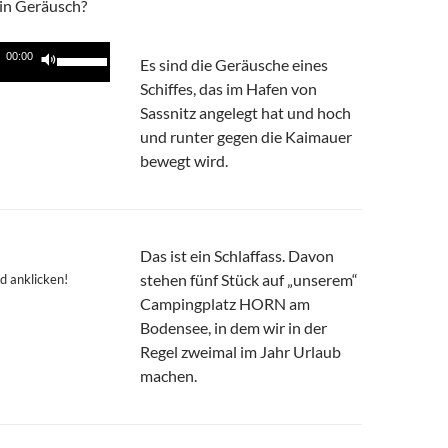
ein Geräusch?
Pfeiltasten
00:00
Es sind die Geräusche eines
Hoch/Runter
Schiffes, das im Hafen von
benutzen,
Sassnitz angelegt hat und hoch
um
und runter gegen die Kaimauer
die
bewegt wird.
Lautstärke
zu
regeln.
Das ist ein Schlaffass. Davon
stehen fünf Stück auf „unserem“
d anklicken!
Campingplatz HORN am
Bodensee, in dem wir in der
Regel zweimal im Jahr Urlaub
machen.