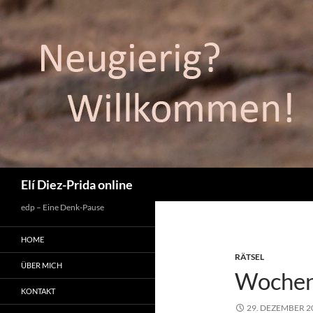
Suchen
Elí Diez-Prida online
edp – Eine Denk-Pause
HOME
RÄTSEL
ÜBER MICH
Wochenr
KONTAKT
29. DEZEMBER 2