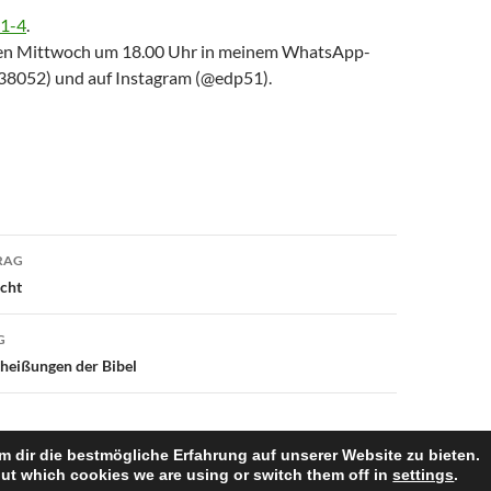
 1-4
.
den Mittwoch um 18.00 Uhr in meinem WhatsApp-
38052) und auf Instagram (@edp51).
avigation
RAG
icht
G
heißungen der Bibel
 dir die bestmögliche Erfahrung auf unserer Website zu bieten.
ut which cookies we are using or switch them off in
settings
.