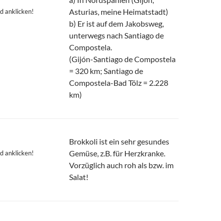
zu
Asturias, meine Heimatstadt)
d anklicken!
regeln.
b) Er ist auf dem Jakobsweg,
unterwegs nach Santiago de
Compostela.
(Gijón-Santiago de Compostela
= 320 km; Santiago de
Compostela-Bad Tölz = 2.228
km)
Brokkoli ist ein sehr gesundes
Gemüse, z.B. für Herzkranke.
d anklicken!
Vorzüglich auch roh als bzw. im
Salat!