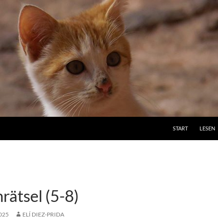
ZUM INHALT SPRI
START
LESEN
ätsel (5-8)
025
ELÍ DIEZ-PRIDA