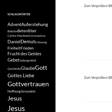
Zum Vergrößern Bil
SCHLAGWÖRTER
Auferstehung
Advent
Beten
Bibel
Babylon
Carlos-Martínez
Coronavirus
Demut
Daniel
Erlösung
Frieden
Freiheit
Frucht des Geistes
Gebet
Geborgenheit
Gott
Glaube
Geschenke
Gottes Liebe
Zum Vergrößern Bil
Gottvertrauen
Hoffnung
Jerusalem
Jesus
Jesus