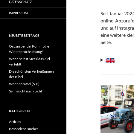
DATENSCHUTZ
Seit Januar 2024
IMPRESSUM
online. Abzuru
und auf Instagr
eine weitere kle
NEUESTE BEITRÄGE
Seite.
Organspende: Kommt die
Widerspruchslösung?
Wenn selbst Messi das Ziel
verfehlt
Die schönsten Verheißungen
der Bibel
Wochenrätsel (5-8)
Sehnsucht nach Licht
KATEGORIEN
Articles
Besondere Bücher