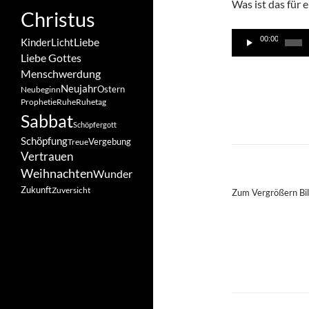
Was ist das für 
Christus
Audio-
00:00
Liebe
Kinder
Licht
Player
Liebe Gottes
Menschwerdung
Neujahr
Ostern
Neubeginn
Prophetie
Ruhe
Ruhetag
Sabbat
Schöpfergott
Schöpfung
Vergebung
Treue
Vertrauen
Weihnachten
Wunder
Zukunft
Zuversicht
Zum Vergrößern Bil