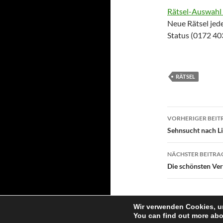
Rätsel-Auswahl
Neue Rätsel je
Status (0172 40
RÄTSEL
Beitragsn
VORHERIGER BEIT
Sehnsucht nach L
NÄCHSTER BEITRA
Die schönsten Ver
Wir verwenden Cookies, um
You can find out more abo