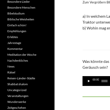
Besondere Lieder
Zum Vergrößern Bil
Besondere Menschen
Bibelstudium
a) In welchem La
Biblische Weisheiten
Traktor unterwe
Einfach schön!
b) Wohin mag er
Empfehlungen
Erlebtes
Jahrestage
Kommentar
Meditation der Woche
Nachdenkliches
Was könnte das 
News
Geräusch sein?
Rätsel
Audio-
Reisen-Länder-Städte
00:00
Player
Shabbat shalom
Uncategorized
Veranstaltungen
Wunderwerke
Zeitgeschehen