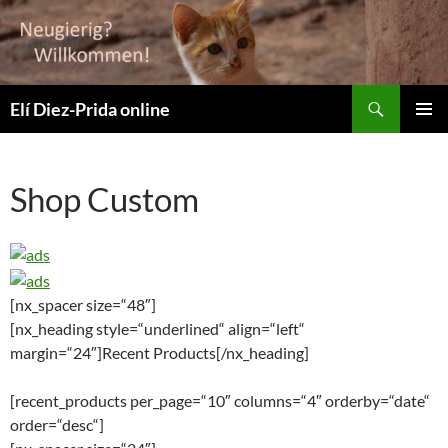
Suchen
Elí Diez-Prida online
ZUM
PRIMÄR
INHALT
MENÜ
SPRINGEN
Shop Custom
[nx_spacer size=“48″]
[nx_heading style=“underlined“ align=“left“
margin=“24″]Recent Products[/nx_heading]
[recent_products per_page=“10″ columns=“4″ orderby=“date“
order=“desc“]