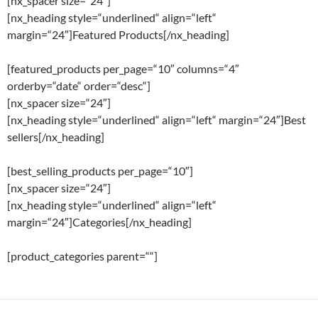
[nx_spacer size=“24″]
[nx_heading style=“underlined“ align=“left“
margin=“24″]Featured Products[/nx_heading]
[featured_products per_page=“10″ columns=“4″
orderby=“date“ order=“desc“]
[nx_spacer size=“24″]
[nx_heading style=“underlined“ align=“left“ margin=“24″]Best
sellers[/nx_heading]
[best_selling_products per_page=“10″]
[nx_spacer size=“24″]
[nx_heading style=“underlined“ align=“left“
margin=“24″]Categories[/nx_heading]
[product_categories parent=““]