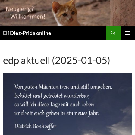
Suchen
Elí Diez-Prida online
ZUM
PRIMÄR
INHALT
MENÜ
SPRINGEN
edp aktuell (2025-01-05)