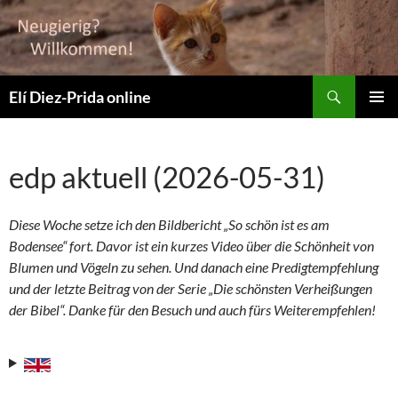
Suchen
Elí Diez-Prida online
ZUM
PRIMÄR
INHALT
MENÜ
SPRINGEN
edp aktuell (2026-05-31)
Diese Woche setze ich den Bildbericht „So schön ist es am
Bodensee“ fort. Davor ist ein kurzes Video über die Schönheit von
Blumen und Vögeln zu sehen. Und danach eine Predigtempfehlung
und der letzte Beitrag von der Serie „Die schönsten Verheißungen
der Bibel“. Danke für den Besuch und auch fürs Weiterempfehlen!