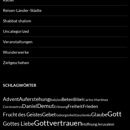
Reisen-Länder-Städte
Shabbat shalom
Uncategorized
Veranstaltungen
Wunderwerke
Zeitgeschehen
SCHLAGWÖRTER
Auferstehung
Advent
Beten
Bibel
Carlos-Martínez
Babylon
Demut
Daniel
Frieden
Freiheit
Coronavirus
Erlösung
Gott
Gebet
Glaube
Frucht des Geistes
Geborgenheit
Geschenke
Gottvertrauen
Gottes Liebe
Hoffnung
Jerusalem