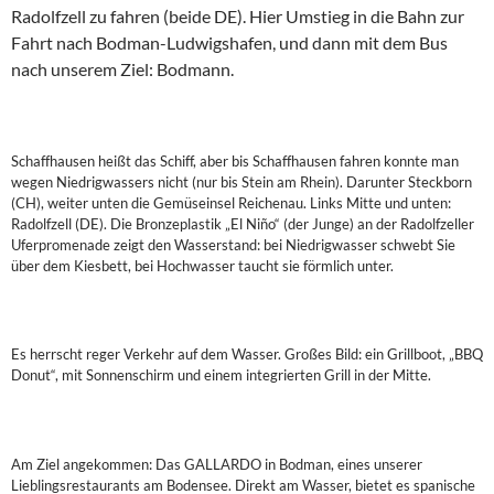
Radolfzell zu fahren (beide DE). Hier Umstieg in die Bahn zur
Fahrt nach Bodman-Ludwigshafen, und dann mit dem Bus
nach unserem Ziel: Bodmann.
Schaffhausen heißt das Schiff, aber bis Schaffhausen fahren konnte man
wegen Niedrigwassers nicht (nur bis Stein am Rhein). Darunter Steckborn
(CH), weiter unten die Gemüseinsel Reichenau. Links Mitte und unten:
Radolfzell (DE). Die Bronzeplastik „El Niño“ (der Junge) an der Radolfzeller
Uferpromenade zeigt den Wasserstand: bei Niedrigwasser schwebt Sie
über dem Kiesbett, bei Hochwasser taucht sie förmlich unter.
Es herrscht reger Verkehr auf dem Wasser. Großes Bild: ein Grillboot, „BBQ
Donut“, mit Sonnenschirm und einem integrierten Grill in der Mitte.
Am Ziel angekommen: Das GALLARDO in Bodman, eines unserer
Lieblingsrestaurants am Bodensee. Direkt am Wasser, bietet es spanische