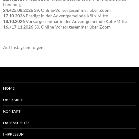
Lüneburg
24.+25.08.2026
29. Online-Vorsorgeseminar über Zoom
17.10.2026
Predigt in der Adventgemeinde Köln-Mitte
18.10.2026
Vorsorgeseminar in der Adventgemeinde Köln-Mitte
16.+17.11.2026
30. Online-Vorsorgeseminar über Zoom
Auf Instagram folgen:
HOME
ÜBER MICH
KONTAKT
DATENSCHUTZ
IMPRESSUM