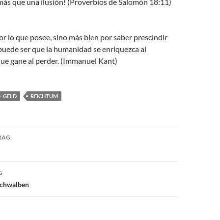
más que una ilusión! (Proverbios de Salomón 18:11)
or lo que posee, sino más bien por saber prescindir
puede ser que la humanidad se enriquezca al
ue gane al perder. (Immanuel Kant)
GELD
REICHTUM
avigation
RAG
G
Schwalben