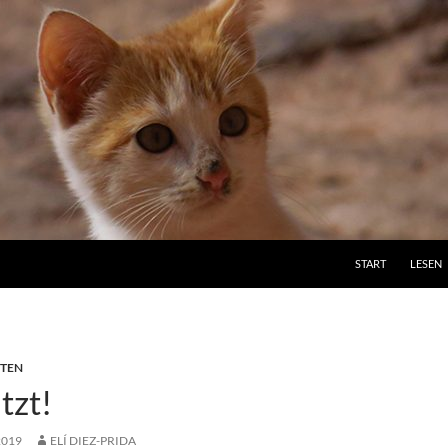
ZUM INHALT SPRI
START
LESEN
ITEN
tzt!
2019
ELÍ DIEZ-PRIDA