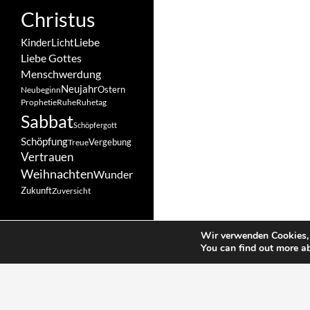
Christus
Liebe
Kinder
Licht
Liebe Gottes
Menschwerdung
Neujahr
Ostern
Neubeginn
Prophetie
Ruhe
Ruhetag
Sabbat
Schöpfergott
Schöpfung
Vergebung
Treue
Vertrauen
Weihnachten
Wunder
Zukunft
Zuversicht
Wir verwenden Cookies, 
You can find out more a