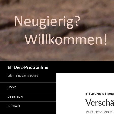
Suchen
Elí Diez-Prida online
edp – Eine Denk-Pause
HOME
BIBLISCHE WEISHE
ÜBER MICH
Verschä
KONTAKT
21. NOVEMBER 