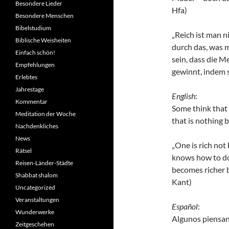
Besondere Lieder
Hfa)
Besondere Menschen
Bibelstudium
„Reich ist man n
Biblische Weisheiten
durch das, was 
Einfach schön!
sein, dass die M
Empfehlungen
gewinnt, indem s
Erlebtes
Jahrestage
English
:
Kommentar
Some think that 
Meditation der Woche
that is nothing 
Nachdenkliches
News
„One is rich no
Rätsel
knows how to do 
Reisen-Länder-Städte
becomes richer b
Shabbat shalom
Kant)
Uncategorized
Veranstaltungen
Español
:
Wunderwerke
Algunos piensan
Zeitgeschehen