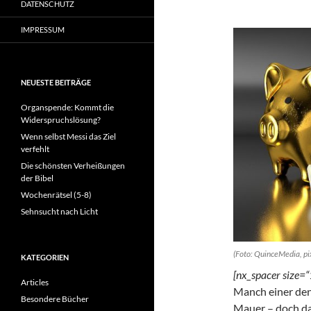
DATENSCHUTZ
IMPRESSUM
NEUESTE BEITRÄGE
Organspende: Kommt die
Widerspruchslösung?
Wenn selbst Messi das Ziel
verfehlt
Die schönsten Verheißungen
der Bibel
Wochenrätsel (5-8)
Sehnsucht nach Licht
(Foto: QuinceMedia, p
KATEGORIEN
[nx_spacer size=“
Articles
Manch einer den
Besondere Bücher
Mauer – doch das