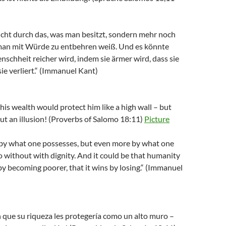
icht durch das, was man besitzt, sondern mehr noch
man mit Würde zu entbehren weiß. Und es könnte
enschheit reicher wird, indem sie ärmer wird, dass sie
ie verliert.“ (Immanuel Kant)
his wealth would protect him like a high wall – but
but an illusion! (Proverbs of Salomo 18:11)
Picture
t by what one possesses, but even more by what one
without with dignity. And it could be that humanity
y becoming poorer, that it wins by losing.“ (Immanuel
 que su riqueza les protegería como un alto muro –