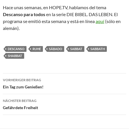
Hace unas semanas, en HOPE.TV, hablamos del tema
Descanso para todos
en la serie DIE BIBEL. DAS LEBEN. El
programa se emitió esta semana y está en línea
aquí
(sólo en
alemán).
DESCANSO
RUHE
SÁBADO
SABBAT
SABBATH
SHABBAT
Beitragsnavigation
VORHERIGER BEITRAG
Ein Tag zum Genießen!
NÄCHSTER BEITRAG
Gefährdete Freiheit