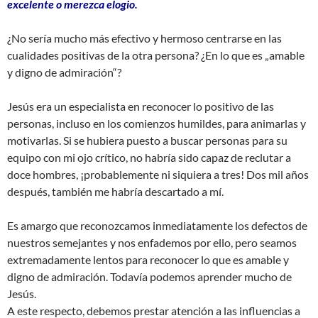
excelente o merezca elogio.
¿No sería mucho más efectivo y hermoso centrarse en las
cualidades positivas de la otra persona? ¿En lo que es „amable
y digno de admiración“?
Jesús era un especialista en reconocer lo positivo de las
personas, incluso en los comienzos humildes, para animarlas y
motivarlas. Si se hubiera puesto a buscar personas para su
equipo con mi ojo crítico, no habría sido capaz de reclutar a
doce hombres, ¡probablemente ni siquiera a tres! Dos mil años
después, también me habría descartado a mí.
Es amargo que reconozcamos inmediatamente los defectos de
nuestros semejantes y nos enfademos por ello, pero seamos
extremadamente lentos para reconocer lo que es amable y
digno de admiración. Todavía podemos aprender mucho de
Jesús.
A este respecto, debemos prestar atención a las influencias a