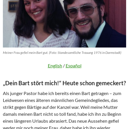
Meiner Frau gefiel mein Bart gut. (Foto: Standesamtliche Trauung 1976 in Darmstadt)
English
/
Español
„Dein Bart stört mich!“ Heute schon gemeckert?
Als junger Pastor habe ich bereits einen Bart getragen – zum
Leidwesen eines älteren männlichen Gemeindegliedes, das
strikt gegen Bärtige auf der Kanzel war. Weil meine Mutter
damals meinen Bart nicht so toll fand, habe ich ihn zu Beginn
eines längeren Urlaubs abrasiert. Das neue Aussehen gefiel
weder mir noch meiner Frau, daher habe ich ihn wieder