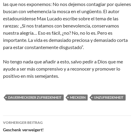
las que nos exponemos: No nos dejemos contagiar por quienes
buscan con vehemencia la mosca en el ungüento. El autor
estadounidense Max Lucado escribe sobre el tema de las
rarezas: „Si nos tratamos con benevolencia, conservamos
nuestra alegría… Eso es fácil, ¿no? No, no lo es. Pero es
importante. La vida es demasiado preciosa y demasiado corta
para estar constantemente disgustado“.
No tengo nada que añadir a esto, salvo pedir a Dios que me
ayude a ser más comprensivo y a reconocer y promover lo
positivo en mis semejantes.
DAUERMECKERER ZUFRIEDENHEIT
MECKERN
UNZUFRIEDENHEIT
Beitragsnavigation
VORHERIGER BEITRAG
Geschenk verweigert!