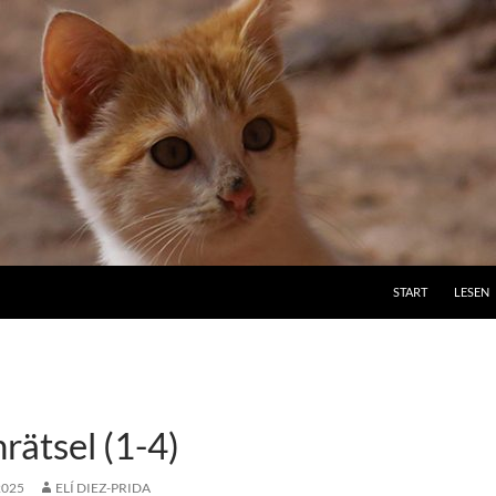
ZUM INHALT SPRI
START
LESEN
ätsel (1-4)
2025
ELÍ DIEZ-PRIDA