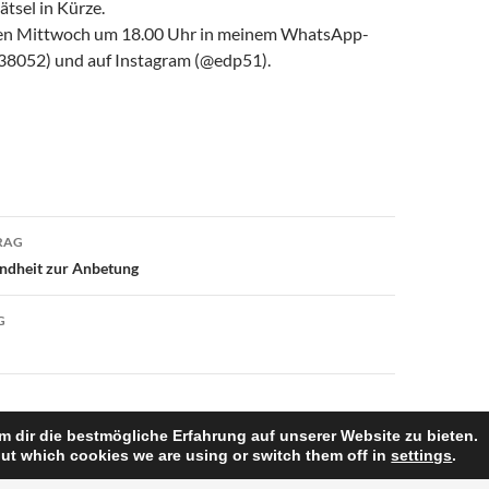
ätsel in Kürze.
den Mittwoch um 18.00 Uhr in meinem WhatsApp-
38052) und auf Instagram (@edp51).
avigation
RAG
indheit zur Anbetung
G
 dir die bestmögliche Erfahrung auf unserer Website zu bieten.
ut which cookies we are using or switch them off in
settings
.