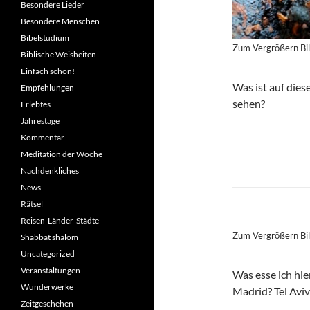
Besondere Lieder
Besondere Menschen
Bibelstudium
Zum Vergrößern Bil
Biblische Weisheiten
Einfach schön!
Was ist auf dies
Empfehlungen
sehen?
Erlebtes
Jahrestage
Kommentar
Meditation der Woche
Nachdenkliches
News
Rätsel
Reisen-Länder-Städte
Zum Vergrößern Bil
Shabbat shalom
Uncategorized
Veranstaltungen
Was esse ich hi
Wunderwerke
Madrid? Tel Aviv
Zeitgeschehen