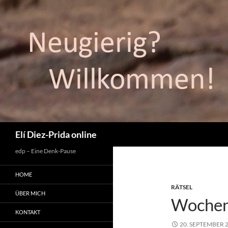
Suchen
Elí Diez-Prida online
edp – Eine Denk-Pause
HOME
RÄTSEL
ÜBER MICH
Wochenr
KONTAKT
20. SEPTEMBER 