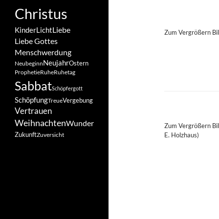
Christus
Liebe
Kinder
Licht
Zum Vergrößern Bil
Liebe Gottes
Menschwerdung
Neujahr
Ostern
Neubeginn
Prophetie
Ruhe
Ruhetag
Sabbat
Schöpfergott
Schöpfung
Vergebung
Treue
Vertrauen
Weihnachten
Wunder
Zum Vergrößern Bild
Zukunft
E. Holzhaus)
Zuversicht