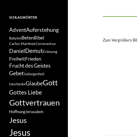
SCHLAGWÖRTER
Auferstehung
Advent
Beten
Bibel
Babylon
Zum Vergrößern Bil
Carlos-Martínez
Coronavirus
Demut
Daniel
Erlösung
Frieden
Freiheit
Frucht des Geistes
Gebet
Geborgenheit
Gott
Glaube
Geschenke
Gottes Liebe
Gottvertrauen
Hoffnung
Jerusalem
Jesus
Jesus