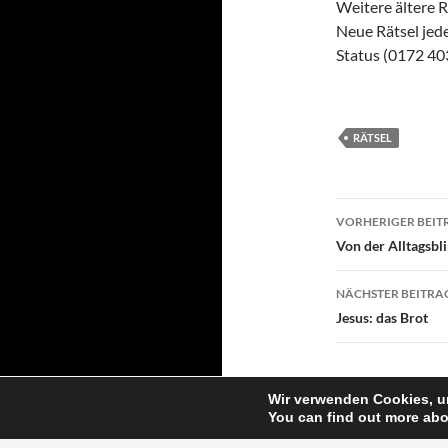
Weitere ältere R
Neue Rätsel je
Status (0172 40
RÄTSEL
Beitragsn
VORHERIGER BEIT
Von der Alltagsbl
NÄCHSTER BEITRA
Jesus: das Brot
Wir verwenden Cookies, um
You can find out more abo