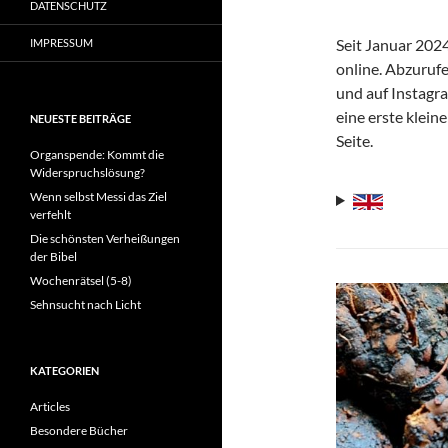
DATENSCHUTZ
Seit Januar 2024
IMPRESSUM
online. Abzuru
und auf Instagr
eine erste klein
NEUESTE BEITRÄGE
Seite.
Organspende: Kommt die
Widerspruchslösung?
Wenn selbst Messi das Ziel
verfehlt
Die schönsten Verheißungen
der Bibel
Wochenrätsel (5-8)
Sehnsucht nach Licht
KATEGORIEN
Articles
Besondere Bücher