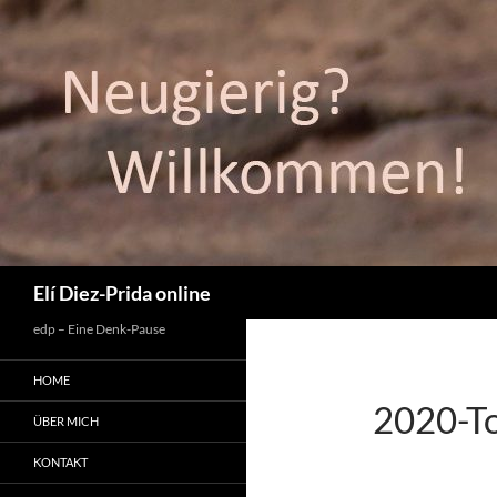
Suchen
Elí Diez-Prida online
edp – Eine Denk-Pause
HOME
2020-To
ÜBER MICH
KONTAKT