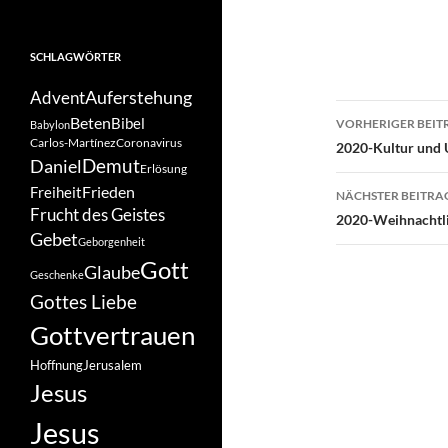
SCHLAGWÖRTER
Auferstehung
Advent
Beitragsn
Beten
Bibel
VORHERIGER BEIT
Babylon
Carlos-Martínez
Coronavirus
2020-Kultur und 
Demut
Daniel
Erlösung
Frieden
Freiheit
NÄCHSTER BEITRA
Frucht des Geistes
2020-Weihnachtl
Gebet
Geborgenheit
Gott
Glaube
Geschenke
Gottes Liebe
Gottvertrauen
Hoffnung
Jerusalem
Jesus
Jesus