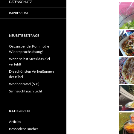
DATENSCHUTZ
IMPRESSUM
NEUESTE BEITRÄGE
Organspende: Kommt die
Widerspruchslösung?
Wenn selbst Messi das Ziel
verfehlt
Die schönsten Verheißungen
der Bibel
Wochenrätsel (5-8)
Sehnsucht nach Licht
KATEGORIEN
Articles
Besondere Bücher