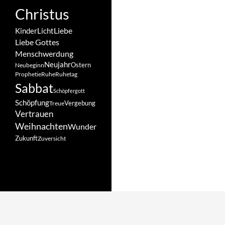
Christus
Liebe
Kinder
Licht
Liebe Gottes
Menschwerdung
Neujahr
Ostern
Neubeginn
Prophetie
Ruhe
Ruhetag
Sabbat
Schöpfergott
Schöpfung
Vergebung
Treue
Vertrauen
Weihnachten
Wunder
Zukunft
Zuversicht