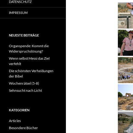
DATENSCHUTZ
IMPRESSUM
NEUESTE BEITRÄGE
Organspende: Kommt die
Widerspruchslösung?
Wenn selbst Messi das Ziel
verfehlt
Die schönsten Verheißungen
der Bibel
Wochenrätsel (5-8)
Sehnsucht nach Licht
KATEGORIEN
Articles
Besondere Bücher