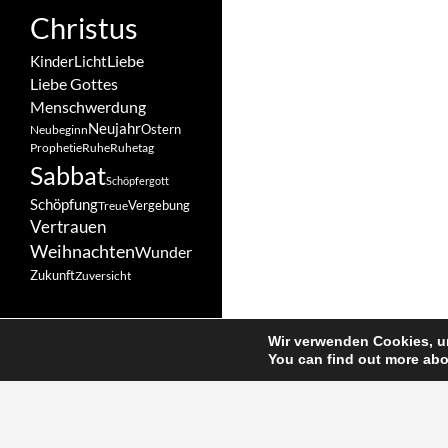
Christus
Liebe
Kinder
Licht
Liebe Gottes
Menschwerdung
Neujahr
Ostern
Neubeginn
Prophetie
Ruhe
Ruhetag
Sabbat
Schöpfergott
Schöpfung
Vergebung
Treue
Vertrauen
Weihnachten
Wunder
Zukunft
Zuversicht
Wir verwenden Cookies, um
You can find out more abo