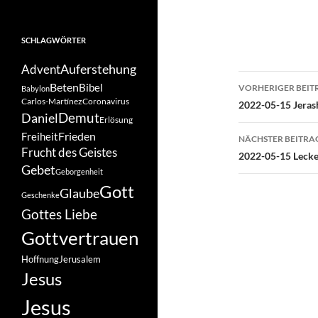
SCHLAGWÖRTER
Auferstehung
Advent
Beitragsn
Beten
Bibel
VORHERIGER BEIT
Babylon
Carlos-Martínez
Coronavirus
2022-05-15 Jeras
Demut
Daniel
Erlösung
Frieden
Freiheit
NÄCHSTER BEITRA
Frucht des Geistes
2022-05-15 Lecke
Gebet
Geborgenheit
Gott
Glaube
Geschenke
Gottes Liebe
Gottvertrauen
Hoffnung
Jerusalem
Jesus
Jesus