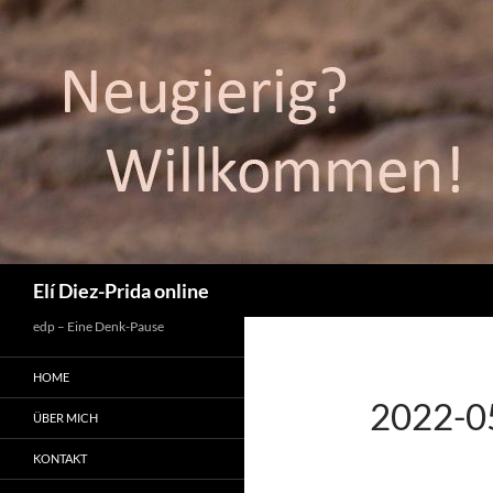
Suchen
Elí Diez-Prida online
edp – Eine Denk-Pause
HOME
2022-0
ÜBER MICH
KONTAKT