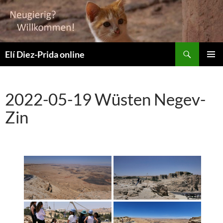
Suchen
Elí Diez-Prida online
ZUM
PRIMÄR
INHALT
MENÜ
SPRINGEN
2022-05-19 Wüsten Negev-
Zin