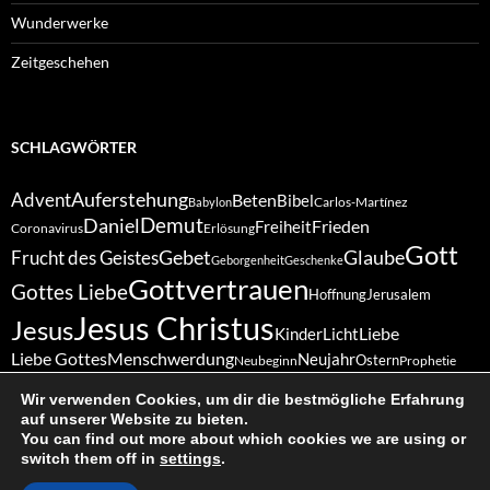
Wunderwerke
Zeitgeschehen
SCHLAGWÖRTER
Auferstehung
Advent
Beten
Bibel
Carlos-Martínez
Babylon
Demut
Daniel
Frieden
Freiheit
Coronavirus
Erlösung
Gott
Gebet
Glaube
Frucht des Geistes
Geborgenheit
Geschenke
Gottvertrauen
Gottes Liebe
Hoffnung
Jerusalem
Jesus Christus
Jesus
Liebe
Kinder
Licht
Liebe Gottes
Menschwerdung
Neujahr
Ostern
Neubeginn
Prophetie
Sabbat
Schöpfung
Vergebung
Ruhe
Ruhetag
Treue
Schöpfergott
Wir verwenden Cookies, um dir die bestmögliche Erfahrung
Weihnachten
Vertrauen
Wunder
Zukunft
auf unserer Website zu bieten.
Zuversicht
You can find out more about which cookies we are using or
switch them off in
settings
.