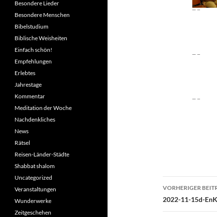
Besondere Lieder
Besondere Menschen
Bibelstudium
Biblische Weisheiten
Einfach schön!
Empfehlungen
Erlebtes
Jahrestage
Kommentar
Meditation der Woche
Nachdenkliches
News
Rätsel
Reisen-Länder-Städte
Shabbat shalom
Uncategorized
Beitragsn
VORHERIGER BEIT
Veranstaltungen
2022-11-15d-En
Wunderwerke
Zeitgeschehen