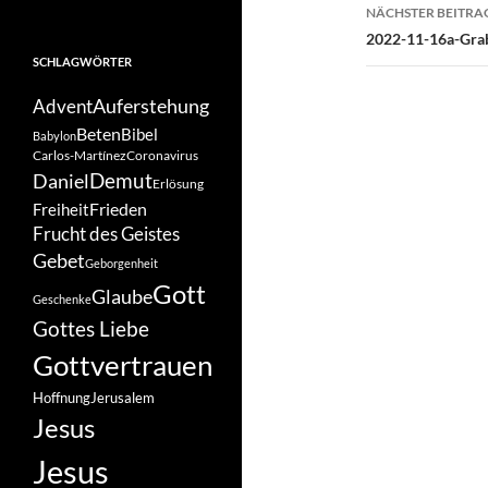
NÄCHSTER BEITRA
2022-11-16a-Gra
SCHLAGWÖRTER
Auferstehung
Advent
Beten
Bibel
Babylon
Carlos-Martínez
Coronavirus
Demut
Daniel
Erlösung
Frieden
Freiheit
Frucht des Geistes
Gebet
Geborgenheit
Gott
Glaube
Geschenke
Gottes Liebe
Gottvertrauen
Hoffnung
Jerusalem
Jesus
Jesus