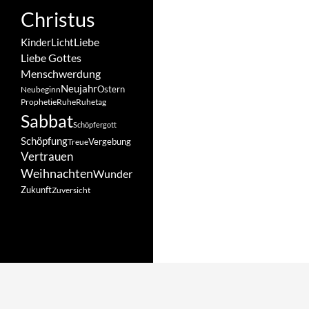
Christus
Liebe
Kinder
Licht
Liebe Gottes
Menschwerdung
Neujahr
Ostern
Neubeginn
Prophetie
Ruhe
Ruhetag
Sabbat
Schöpfergott
Schöpfung
Vergebung
Treue
Vertrauen
Weihnachten
Wunder
Zukunft
Zuversicht