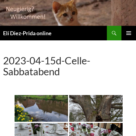
Suchen
Elí Diez-Prida online
ZUM
PRIMÄR
INHALT
MENÜ
SPRINGEN
2023-04-15d-Celle-
Sabbatabend