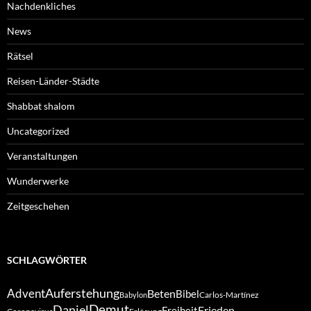
Nachdenkliches
News
Rätsel
Reisen-Länder-Städte
Shabbat shalom
Uncategorized
Veranstaltungen
Wunderwerke
Zeitgeschehen
SCHLAGWÖRTER
Auferstehung
Advent
Beten
Bibel
Carlos-Martínez
Babylon
Demut
Daniel
Frieden
Freiheit