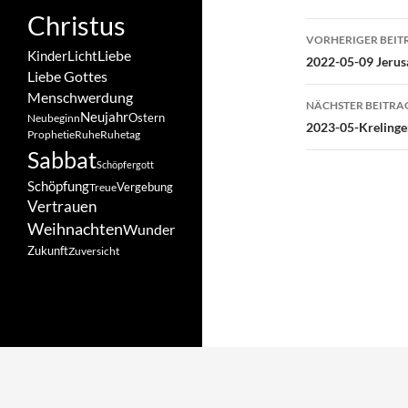
Christus
Beitragsn
VORHERIGER BEIT
Liebe
Kinder
Licht
2022-05-09 Jerus
Liebe Gottes
Menschwerdung
NÄCHSTER BEITRA
Neujahr
Ostern
Neubeginn
2023-05-Krelinge
Prophetie
Ruhe
Ruhetag
Sabbat
Schöpfergott
Schöpfung
Vergebung
Treue
Vertrauen
Weihnachten
Wunder
Zukunft
Zuversicht