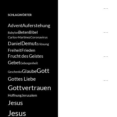
SCHLAGWÖRTER
Auferstehung
Advent
Beten
Bibel
Babylon
Carlos-Martínez
Coronavirus
Demut
Daniel
Erlösung
Frieden
Freiheit
Frucht des Geistes
Gebet
Geborgenheit
Gott
Glaube
Geschenke
Gottes Liebe
Gottvertrauen
Hoffnung
Jerusalem
Jesus
Jesus