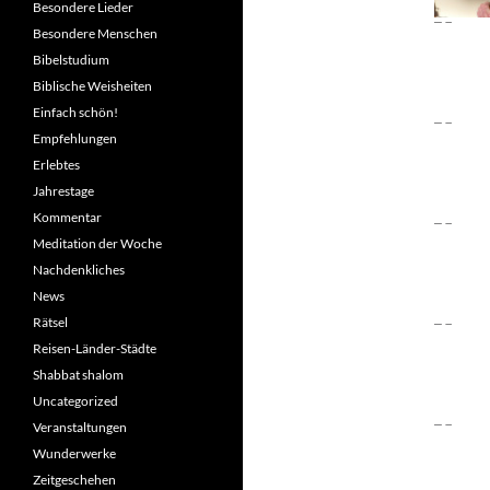
Besondere Lieder
Besondere Menschen
Bibelstudium
Biblische Weisheiten
Einfach schön!
Empfehlungen
Erlebtes
Jahrestage
Kommentar
Meditation der Woche
Nachdenkliches
News
Rätsel
Reisen-Länder-Städte
Shabbat shalom
Uncategorized
Veranstaltungen
Wunderwerke
Zeitgeschehen