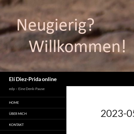
Suchen
Elí Diez-Prida online
edp – Eine Denk-Pause
HOME
2023-05
ÜBER MICH
KONTAKT