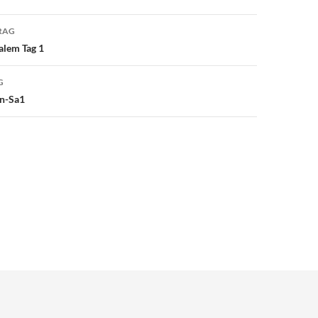
avigation
RAG
alem Tag 1
G
n-Sa1