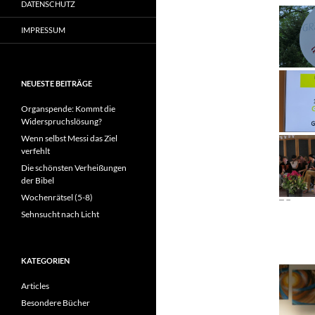
DATENSCHUTZ
IMPRESSUM
NEUESTE BEITRÄGE
Organspende: Kommt die
Widerspruchslösung?
Wenn selbst Messi das Ziel
verfehlt
Die schönsten Verheißungen
der Bibel
Wochenrätsel (5-8)
Sehnsucht nach Licht
KATEGORIEN
Articles
Besondere Bücher