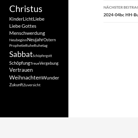
Christus
NÄCHSTER BEITRA
2024-04bc HH-Bu
Liebe
Kinder
Licht
Liebe Gottes
Menschwerdung
Neujahr
Ostern
Neubeginn
Prophetie
Ruhe
Ruhetag
Sabbat
Schöpfergott
Schöpfung
Vergebung
Treue
Vertrauen
Weihnachten
Wunder
Zukunft
Zuversicht