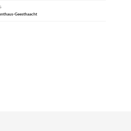
G
nthaus-Geesthaacht