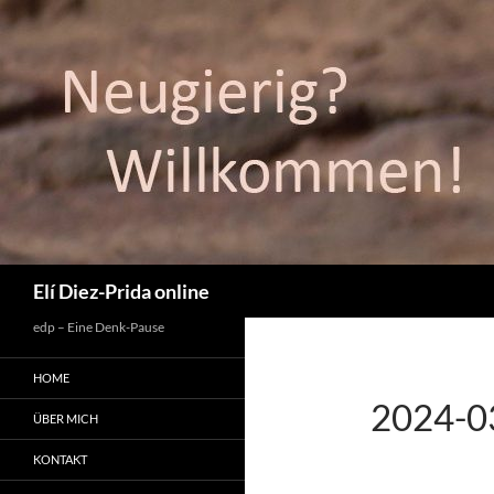
Suchen
Elí Diez-Prida online
edp – Eine Denk-Pause
HOME
2024-0
ÜBER MICH
KONTAKT