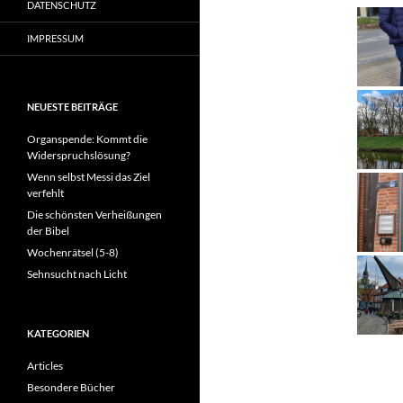
DATENSCHUTZ
IMPRESSUM
NEUESTE BEITRÄGE
Organspende: Kommt die
Widerspruchslösung?
Wenn selbst Messi das Ziel
verfehlt
Die schönsten Verheißungen
der Bibel
Wochenrätsel (5-8)
Sehnsucht nach Licht
KATEGORIEN
Articles
Besondere Bücher