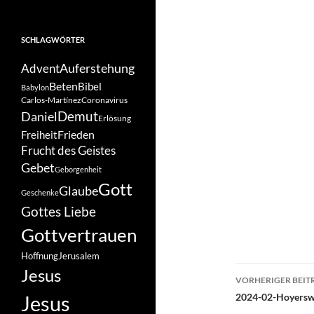
SCHLAGWÖRTER
Auferstehung
Advent
Beten
Bibel
Babylon
Carlos-Martínez
Coronavirus
Demut
Daniel
Erlösung
Frieden
Freiheit
Frucht des Geistes
Gebet
Geborgenheit
Gott
Glaube
Geschenke
Gottes Liebe
Gottvertrauen
Hoffnung
Jerusalem
Beitragsn
Jesus
VORHERIGER BEIT
Jesus
2024-02-Hoyers