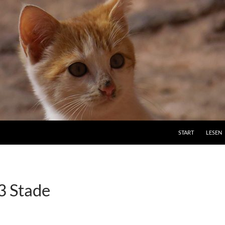
ZUM INHALT SPRI
START
LESEN
3 Stade