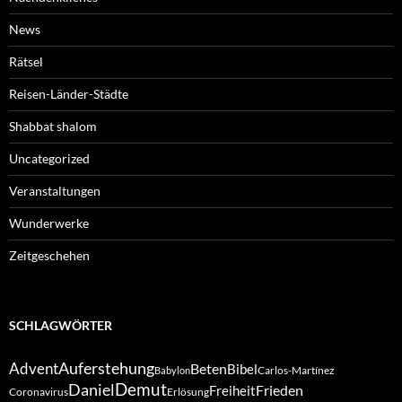
News
Rätsel
Reisen-Länder-Städte
Shabbat shalom
Uncategorized
Veranstaltungen
Wunderwerke
Zeitgeschehen
SCHLAGWÖRTER
Auferstehung
Advent
Beten
Bibel
Carlos-Martínez
Babylon
Demut
Daniel
Frieden
Freiheit
Coronavirus
Erlösung