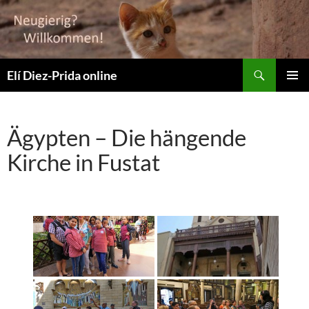
Suchen
Elí Diez-Prida online
ZUM
PRIMÄR
INHALT
MENÜ
SPRINGEN
Ägypten – Die hängende
Kirche in Fustat