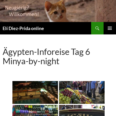
Suchen
Elí Diez-Prida online
ZUM
PRIMÄR
INHALT
MENÜ
SPRINGEN
Ägypten-Inforeise Tag 6
Minya-by-night