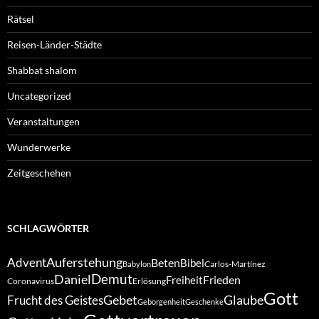
Rätsel
Reisen-Länder-Städte
Shabbat shalom
Uncategorized
Veranstaltungen
Wunderwerke
Zeitgeschehen
SCHLAGWÖRTER
Auferstehung
Advent
Beten
Bibel
Carlos-Martínez
Babylon
Demut
Daniel
Frieden
Freiheit
Coronavirus
Erlösung
Gott
Gebet
Glaube
Frucht des Geistes
Geborgenheit
Geschenke