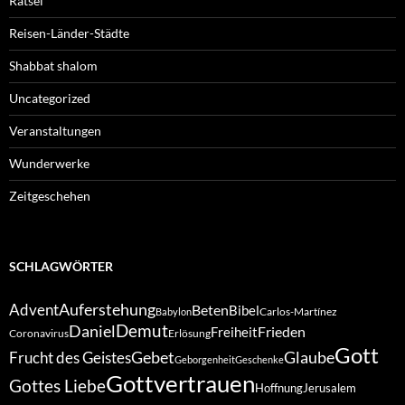
Rätsel
Reisen-Länder-Städte
Shabbat shalom
Uncategorized
Veranstaltungen
Wunderwerke
Zeitgeschehen
SCHLAGWÖRTER
Auferstehung
Advent
Beten
Bibel
Carlos-Martínez
Babylon
Demut
Daniel
Frieden
Freiheit
Coronavirus
Erlösung
Gott
Gebet
Glaube
Frucht des Geistes
Geborgenheit
Geschenke
Gottvertrauen
Gottes Liebe
Hoffnung
Jerusalem