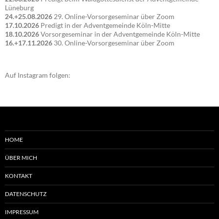
Lüneburg
24.+25.08.2026
29. Online-Vorsorgeseminar über Zoom
17.10.2026
Predigt in der Adventgemeinde Köln-Mitte
18.10.2026
Vorsorgeseminar in der Adventgemeinde Köln-Mitte
16.+17.11.2026
30. Online-Vorsorgeseminar über Zoom
Auf Instagram folgen:
HOME
ÜBER MICH
KONTAKT
DATENSCHUTZ
IMPRESSUM