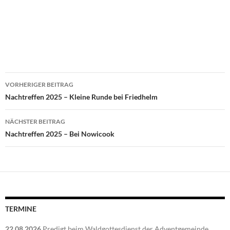
Beitragsnavigation
VORHERIGER BEITRAG
Nachtreffen 2025 – Kleine Runde bei Friedhelm
NÄCHSTER BEITRAG
Nachtreffen 2025 – Bei Nowicook
TERMINE
22.08.2026
Predigt beim Waldgottesdienst der Adventgemeinde