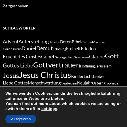
Zeitgeschehen
SCHLAGWÖRTER
Auferstehung
Advent
Beten
Bibel
Carlos-Martínez
Babylon
Demut
Daniel
Frieden
Freiheit
Coronavirus
Erlösung
Gott
Gebet
Glaube
Frucht des Geistes
Geborgenheit
Geschenke
Gottvertrauen
Gottes Liebe
Hoffnung
Jerusalem
Jesus Christus
Jesus
Liebe
Kinder
Licht
Liebe Gottes
Menschwerdung
Neujahr
Ostern
Neubeginn
Prophetie
Sabbat
Schöpfung
Vergebung
Ruhe
Ruhetag
Treue
Schöpfergott
Wir verwenden Cookies, um dir die bestmögliche Erfahrung
Weihnachten
Vertrauen
Wunder
Zukunft
auf unserer Website zu bieten.
Zuversicht
You can find out more about which cookies we are using or
switch them off in
settings
.
Akzeptieren
© 2026 Elí Diez-Prida
|
powered by Pascualet
|
Datenschutz
|
Impressum