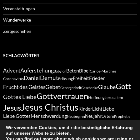
Veranstaltungen
Wunderwerke
Zeitgeschehen
SCHLAGWÖRTER
Auferstehung
Advent
Beten
Bibel
Carlos-Martínez
Babylon
Demut
Daniel
Frieden
Freiheit
Coronavirus
Erlösung
Gott
Gebet
Glaube
Frucht des Geistes
Geborgenheit
Geschenke
Gottvertrauen
Gottes Liebe
Hoffnung
Jerusalem
Jesus Christus
Jesus
Liebe
Kinder
Licht
Liebe Gottes
Menschwerdung
Neujahr
Ostern
Neubeginn
Prophetie
Sabbat
Schöpfung
Vergebung
Ruhe
Ruhetag
Treue
Schöpfergott
Wir verwenden Cookies, um dir die bestmögliche Erfahrung
Weihnachten
Vertrauen
Wunder
Zukunft
auf unserer Website zu bieten.
Zuversicht
You can find out more about which cookies we are using or