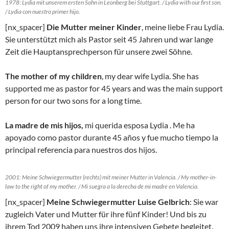
1978: Lydia mit unserem ersten Sohn in Leonberg bei Stuttgart. / Lydia with our first son.
/ Lydia con nuestro primer hijo.
[nx_spacer]
Die Mutter meiner Kinder
, meine liebe Frau Lydia.
Sie unterstützt mich als Pastor seit 45 Jahren und war lange
Zeit die Hauptansprechperson für unsere zwei Söhne.
The mother of my children
, my dear wife Lydia. She has
supported me as pastor for 45 years and was the main support
person for our two sons for a long time.
La madre de mis hijos,
mi querida esposa Lydia . Me ha
apoyado como pastor durante 45 años y fue mucho tiempo la
principal referencia para nuestros dos hijos.
2001: Meine Schwiegermutter (rechts) mit meiner Mutter in Valencia. / My mother-in-
law to the right of my mother. / Mi suegra a la derecha de mi madre en Valencia.
[nx_spacer]
Meine Schwiegermutter Luise Gelbrich
: Sie war
zugleich Vater und Mutter für ihre fünf Kinder! Und bis zu
ihrem Tod 2009 haben uns ihre intensiven Gebete begleitet.