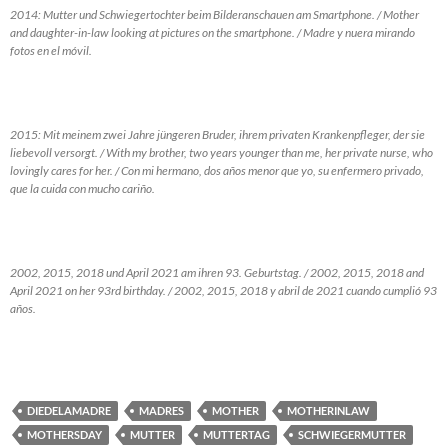
2014: Mutter und Schwiegertochter beim Bilderanschauen am Smartphone. / Mother
and daughter-in-law looking at pictures on the smartphone. / Madre y nuera mirando
fotos en el móvil.
2015: Mit meinem zwei Jahre jüngeren Bruder, ihrem privaten Krankenpfleger, der sie
liebevoll versorgt. / With my brother, two years younger than me, her private nurse, who
lovingly cares for her. / Con mi hermano, dos años menor que yo, su enfermero privado,
que la cuida con mucho cariño.
2002, 2015, 2018 und April 2021 am ihren 93. Geburtstag. / 2002, 2015, 2018 and
April 2021 on her 93rd birthday. / 2002, 2015, 2018 y abril de 2021 cuando cumplió 93
años.
DIEDELAMADRE
MADRES
MOTHER
MOTHERINLAW
MOTHERSDAY
MUTTER
MUTTERTAG
SCHWIEGERMUTTER