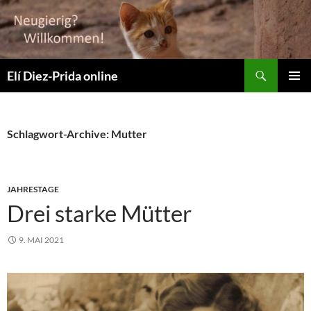
Suchen
Elí Diez-Prida online
ZUM
PRIMÄR
INHALT
MENÜ
SPRINGEN
Schlagwort-Archive: Mutter
JAHRESTAGE
Drei starke Mütter
9. MAI 2021