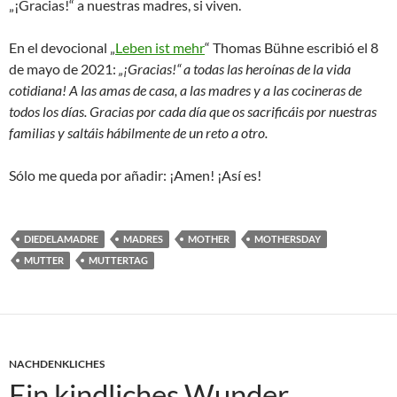
„¡Gracias!“ a nuestras madres, si viven.
En el devocional „
Leben ist mehr
“ Thomas Bühne escribió el 8
de mayo de 2021:
„¡Gracias!“ a todas las heroínas de la vida
cotidiana! A las amas de casa, a las madres y a las cocineras de
todos los días. Gracias por cada día que os sacrificáis por nuestras
familias y saltáis hábilmente de un reto a otro.
Sólo me queda por añadir: ¡Amen! ¡Así es!
DIEDELAMADRE
MADRES
MOTHER
MOTHERSDAY
MUTTER
MUTTERTAG
NACHDENKLICHES
Ein kindliches Wunder