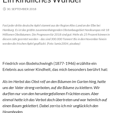
30. SEPTEMBER 2018
Fast jeder dritte deutsche Apfel stammt aus der Region Altes Land an der Elbe bei
Hamburg. Es ist das größte zusammenhängenden Obstanbaugebiet Nordeuropas mit 18
Millionen Obstbäumen. Die Prognosen für 2018 sind gut: Mehr als 25 Prozent können in
diesem Jahr geerntet werden – das sind 300.000 Tonnen! Bis in den November hinein
werden die frischen Äpfel gepflückt. (Foto: lumix2004, pixabay)
Friedrich von Bodelschwingh (1877-1946) erzählte ein
Erlebnis aus seiner Kindheit, das mich besonders berührt hat:
Als im Herbst das Obst reif an den Bäumen im Garten hing, hatte
uns der Vater streng verboten, auf die Bäume zu klettern. Wir
durften nur von den heruntergefallenen Früchten essen. Aber
einmal hatte ich das Verbot doch übertreten und war heimlich auf
einen Baum geklettert. Dabei zerriss ich mir unglücklich den
Hosenboden.