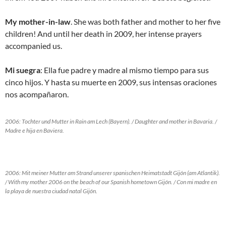
My mother-in-law
. She was both father and mother to her five
children! And until her death in 2009, her intense prayers
accompanied us.
Mi suegra
: Ella fue padre y madre al mismo tiempo para sus
cinco hijos. Y hasta su muerte en 2009, sus intensas oraciones
nos acompañaron.
2006: Tochter und Mutter in Rain am Lech (Bayern). / Daughter and mother in Bavaria. /
Madre e hija en Baviera.
2006: Mit meiner Mutter am Strand unserer spanischen Heimatstadt Gijón (am Atlantik).
/ With my mother 2006 on the beach of our Spanish hometown Gijón. / Con mi madre en
la playa de nuestra ciudad natal Gijón.