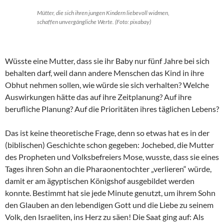
Mütter, die sich ihren jungen Kindern liebevoll widmen,
schaffen unvergängliche Werte. (Foto: pixabay)
Wüsste eine Mutter, dass sie ihr Baby nur fünf Jahre bei sich
behalten darf, weil dann andere Menschen das Kind in ihre
Obhut nehmen sollen, wie würde sie sich verhalten? Welche
Auswirkungen hätte das auf ihre Zeitplanung? Auf ihre
berufliche Planung? Auf die Prioritäten ihres täglichen Lebens?
Das ist keine theoretische Frage, denn so etwas hat es in der
(biblischen) Geschichte schon gegeben: Jochebed, die Mutter
des Propheten und Volksbefreiers Mose, wusste, dass sie eines
Tages ihren Sohn an die Pharaonentochter „verlieren“ würde,
damit er am ägyptischen Königshof ausgebildet werden
konnte. Bestimmt hat sie jede Minute genutzt, um ihrem Sohn
den Glauben an den lebendigen Gott und die Liebe zu seinem
Volk, den Israeliten, ins Herz zu säen! Die Saat ging auf: Als