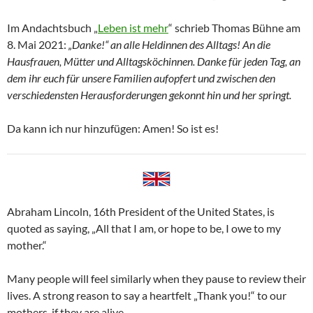
Im Andachtsbuch „
Leben ist mehr
“ schrieb Thomas Bühne am
8. Mai 2021:
„Danke!“ an alle Heldinnen des Alltags! An die
Hausfrauen, Mütter und Alltagsköchinnen. Danke für jeden Tag, an
dem ihr euch für unsere Familien aufopfert und zwischen den
verschiedensten Herausforderungen gekonnt hin und her springt.
Da kann ich nur hinzufügen: Amen! So ist es!
Abraham Lincoln, 16th President of the United States, is
quoted as saying, „All that I am, or hope to be, I owe to my
mother.“
Many people will feel similarly when they pause to review their
lives. A strong reason to say a heartfelt „Thank you!“ to our
mothers, if they are alive.