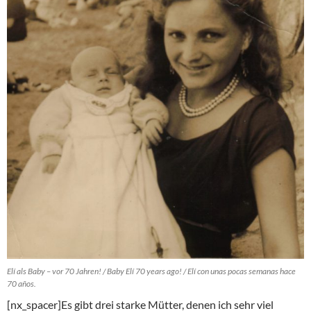
Elí als Baby – vor 70 Jahren! / Baby Elí 70 years ago! / Elí con unas pocas semanas hace
70 años.
[nx_spacer]Es gibt drei starke Mütter, denen ich sehr viel