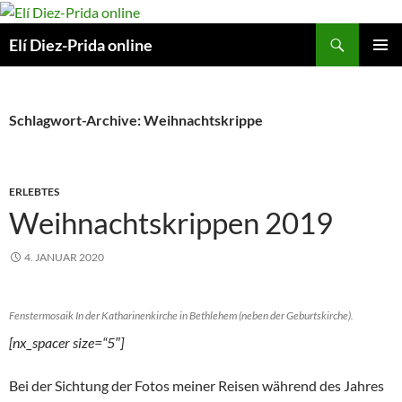
Suchen
Elí Diez-Prida online
ZUM
PRIMÄR
INHALT
MENÜ
SPRINGEN
Schlagwort-Archive: Weihnachtskrippe
ERLEBTES
Weihnachtskrippen 2019
4. JANUAR 2020
Fenstermosaik In der Katharinenkirche in Bethlehem (neben der Geburtskirche).
[nx_spacer size=“5″]
Bei der Sichtung der Fotos meiner Reisen während des Jahres