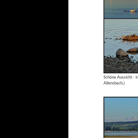
Schöne Aussicht - i
Allensbach.)