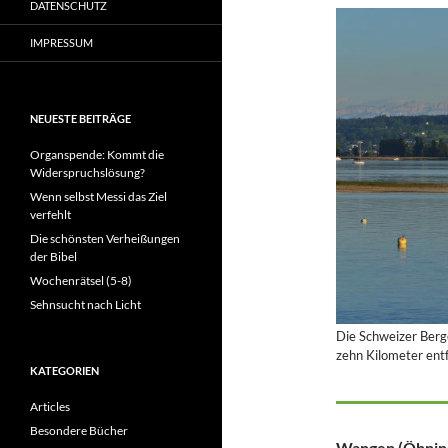
DATENSCHUTZ
IMPRESSUM
NEUESTE BEITRÄGE
Organspende: Kommt die
Widerspruchslösung?
Wenn selbst Messi das Ziel
verfehlt
Die schönsten Verheißungen
der Bibel
Wochenrätsel (5-8)
Sehnsucht nach Licht
Die Schweizer Berge 
zehn Kilometer entf
KATEGORIEN
Articles
Besondere Bücher
Wangen (Öhnin