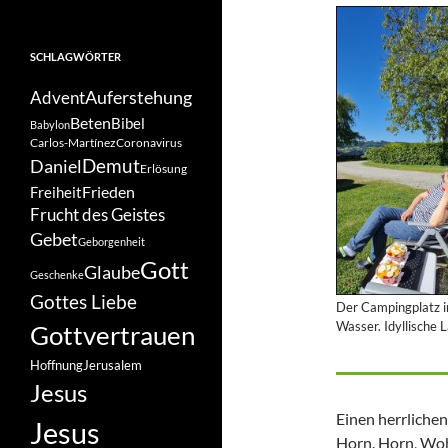
SCHLAGWÖRTER
Auferstehung
Advent
Beten
Bibel
Babylon
Carlos-Martínez
Coronavirus
Demut
Daniel
Erlösung
Frieden
Freiheit
Frucht des Geistes
Gebet
Geborgenheit
Gott
Glaube
Geschenke
Gottes Liebe
Der Campingplatz i
Wasser. Idyllische 
Gottvertrauen
Hoffnung
Jerusalem
Jesus
Einen herrlichen
Jesus
Horn. Horn, Wohn