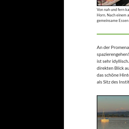
Von nah und fern k
Horn. Nach einem a
gemeinsame Essen (
An der Promen
spazierengehen!
ist sehr idyllisc
direkten Blick a
das schöne Hinte
als Sitz des Ins