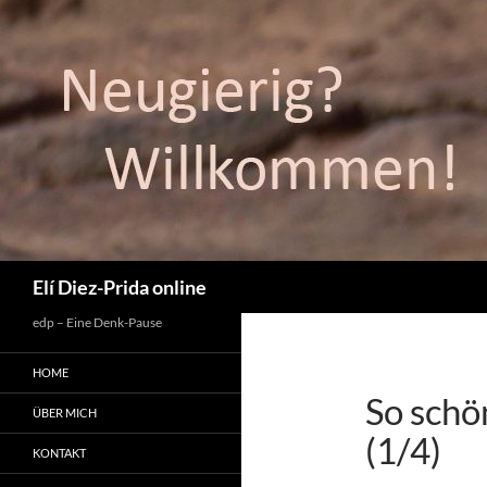
Suchen
Elí Diez-Prida online
edp – Eine Denk-Pause
HOME
So schö
ÜBER MICH
(1/4)
KONTAKT