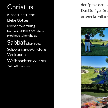
der Spitze der H
Christus
Das Dorf gehört 
Liebe
Kinder
Licht
unsere Enkelkin
Liebe Gottes
Menschwerdung
Neujahr
Ostern
Neubeginn
Prophetie
Ruhe
Ruhetag
Sabbat
Schöpfergott
Schöpfung
Vergebung
Treue
Vertrauen
Weihnachten
Wunder
Zukunft
Zuversicht