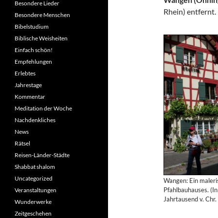
Besondere Lieder
Rhein) entfernt
Besondere Menschen
Bibelstudium
Biblische Weisheiten
Einfach schön!
Empfehlungen
Erlebtes
Jahrestage
Kommentar
Meditation der Woche
Nachdenkliches
News
Rätsel
Reisen-Länder-Städte
Shabbat shalom
Uncategorized
Wangen: Ein maleri
Pfahlbauhauses. (I
Veranstaltungen
Jahrtausend v. Chr
Wunderwerke
Zeitgeschehen