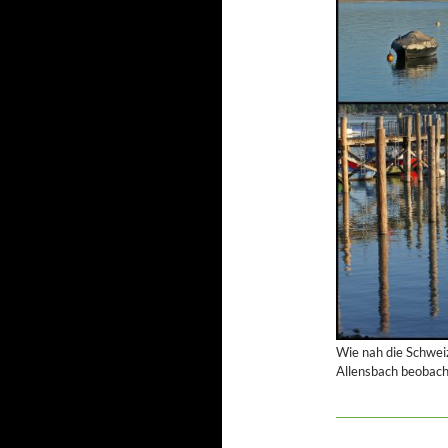
Wie nah die Schwei
Allensbach beobach