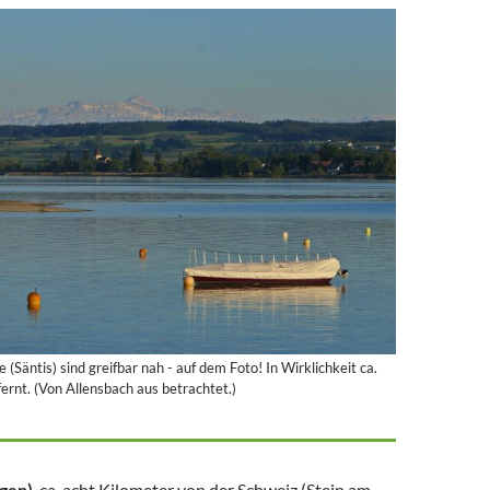
(Säntis) sind greifbar nah - auf dem Foto! In Wirklichkeit ca.
ernt. (Von Allensbach aus betrachtet.)
gen)
, ca. acht Kilometer von der Schweiz (Stein am