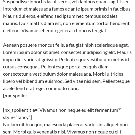
Suspendisse lobortis iaculis eros, vel dapibus quam sagittis eu.
Interdum et malesuada fames ac ante ipsum primis in faucibus.
Mauris dui eros, eleifend sed ipsum nec, tempus sodales
mauris. Duis mattis diam est, non elementum tortor hendrerit
eleifend. Vivamus et erat eget erat rhoncus feugiat.
Aenean posuere rhoncus felis, a feugiat nibh scelerisque eget.
Lorem ipsum dolor sit amet, consectetur adipiscing elit. Mauris
imperdiet varius dignissim. Pellentesque vestibulum metus id
cursus consequat. Pellentesque porta leo quis diam
consectetur, a vestibulum dolor malesuada. Morbi ultricies
libero vel bibendum euismod. Sed vitae nisi sem. Pellentesque
ac eleifend erat, eget commodo nunc.
[/nx_spoiler]
[nx_spoiler title=“Vivamus non neque eu elit fermentum?“
style=“fancy“]
Nullam nibh neque, malesuada placerat varius in, aliquet non
sem. Morbi quis venenatis nisl. Vivamus non neque eu elit