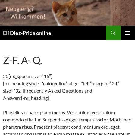
Suchen
Elí Diez-Prida online
ZUM
PRIMÄR
INHALT
MENÜ
SPRINGEN
Z-F. A- Q.
20[nx_spacer size=“16″]
[nx_heading style=“coloredline“ align=“left“ margin=“24″
size=“32″]Frequently Asked Questions and
Answers[/nx_heading]
Phasellus ornare ipsum metus. Vestibulum vestibulum
commodo efficitur. Suspendisse eget tempus tortor. Morbi nec
pharetra risus. Praesent placerat condimentum orci, eget
accumsan orci lacinia ac. Proin massa ex, ultricies vitae ante ut,