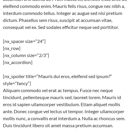
eleifend commodo enim. Mauris felis risus, congue nec nibh a,
interdum commodo tellus. Integer ac augue sed nisi pretium
dictum. Phasellus sem risus, suscipit at accumsan vitae,
consequat vel ex. Sed sodales efficitur neque sed porttitor.
[nx_spacer size=“24″]
[nx_row]
[nx_column size=“2/3″]
[nx_accordion]
[nx_spoiler title=“Mauris dui eros, eleifend sed ipsum?“
style=“fancy“]
Aliquam commodo vel erat ac tempus. Fusce nec neque
tincidunt, pellentesque mauris sed, laoreet lorem. Mauris id
eros id sapien ullamcorper vestibulum. Etiam aliquet mollis
ante. Donec congue vel lectus ut tempor. Integer ullamcorper
mollis nunc, a convallis erat interdum a. Nulla ac rhoncus sem.
Duis tincidunt libero sit amet massa pretium accumsan.