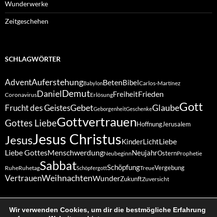
Wunderwerke
Zeitgeschehen
SCHLAGWÖRTER
Auferstehung
Advent
Beten
Bibel
Carlos-Martínez
Babylon
Demut
Daniel
Frieden
Freiheit
Coronavirus
Erlösung
Gott
Gebet
Glaube
Frucht des Geistes
Geborgenheit
Geschenke
Gottvertrauen
Gottes Liebe
Hoffnung
Jerusalem
Jesus Christus
Jesus
Liebe
Kinder
Licht
Liebe Gottes
Menschwerdung
Neujahr
Ostern
Neubeginn
Prophetie
Sabbat
Schöpfung
Vergebung
Ruhe
Ruhetag
Treue
Schöpfergott
Weihnachten
Vertrauen
Wunder
Zukunft
Zuversicht
Wir verwenden Cookies, um dir die bestmögliche Erfahrung