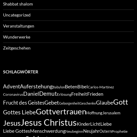
Shabbat shalom
Uncategorized
Veranstaltungen
Wunderwerke
Zeitgeschehen
SCHLAGWÖRTER
Auferstehung
Advent
Beten
Bibel
Carlos-Martínez
Babylon
Demut
Daniel
Frieden
Freiheit
Coronavirus
Erlösung
Gott
Gebet
Glaube
Frucht des Geistes
Geborgenheit
Geschenke
Gottvertrauen
Gottes Liebe
Hoffnung
Jerusalem
Jesus Christus
Jesus
Liebe
Kinder
Licht
Liebe Gottes
Menschwerdung
Neujahr
Ostern
Neubeginn
Prophetie