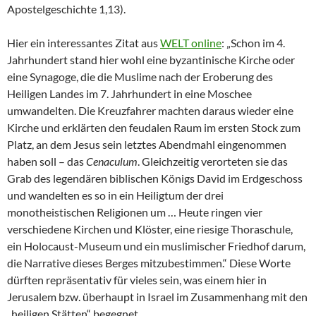
Apostelgeschichte 1,13).
Hier ein interessantes Zitat aus
WELT online
: „Schon im 4.
Jahrhundert stand hier wohl eine byzantinische Kirche oder
eine Synagoge, die die Muslime nach der Eroberung des
Heiligen Landes im 7. Jahrhundert in eine Moschee
umwandelten. Die Kreuzfahrer machten daraus wieder eine
Kirche und erklärten den feudalen Raum im ersten Stock zum
Platz, an dem Jesus sein letztes Abendmahl eingenommen
haben soll – das
Cenaculum
. Gleichzeitig verorteten sie das
Grab des legendären biblischen Königs David im Erdgeschoss
und wandelten es so in ein Heiligtum der drei
monotheistischen Religionen um … Heute ringen vier
verschiedene Kirchen und Klöster, eine riesige Thoraschule,
ein Holocaust-Museum und ein muslimischer Friedhof darum,
die Narrative dieses Berges mitzubestimmen.“ Diese Worte
dürften repräsentativ für vieles sein, was einem hier in
Jerusalem bzw. überhaupt in Israel im Zusammenhang mit den
„heiligen Stätten“ begegnet.