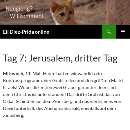
Suchen
Elí Diez-Prida online
ZUM
PRIMÄR
INHALT
MENÜ
SPRINGEN
Tag 7: Jerusalem, dritter Tag
Mittwoch, 11. Mai
. Heute hatten wir wahrlich ein
Kontrastprogramm: vier Grabstellen und den größten Markt
Israels! Wobei die ersten zwei Gräber garantiert leer sind,
denn Christus ist auferstanden! Das dritte Grab ist das von
Oskar Schindler auf dem Zionsberg und das vierte jenes von
David unterhalb des Abendmahlssaals, ebenfalls auf dem
Zionsberg.