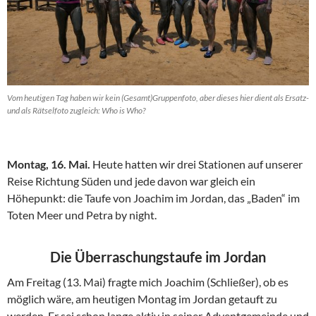
Vom heutigen Tag haben wir kein (Gesamt)Gruppenfoto, aber dieses hier dient als Ersatz-
und als Rätselfoto zugleich: Who is Who?
Montag, 16. Mai.
Heute hatten wir drei Stationen auf unserer
Reise Richtung Süden und jede davon war gleich ein
Höhepunkt: die Taufe von Joachim im Jordan, das „Baden“ im
Toten Meer und Petra by night.
Die Überraschungstaufe im Jordan
Am Freitag (13. Mai) fragte mich Joachim (Schließer), ob es
möglich wäre, am heutigen Montag im Jordan getauft zu
werden. Er sei schon lange aktiv in seiner Adventgemeinde und