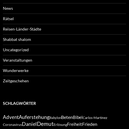
News
Rätsel
Reisen-Länder-Städte
Shabbat shalom
Uncategorized
Veranstaltungen
Wunderwerke
Zeitgeschehen
SCHLAGWÖRTER
Auferstehung
Advent
Beten
Bibel
Carlos-Martínez
Babylon
Demut
Daniel
Frieden
Freiheit
Coronavirus
Erlösung