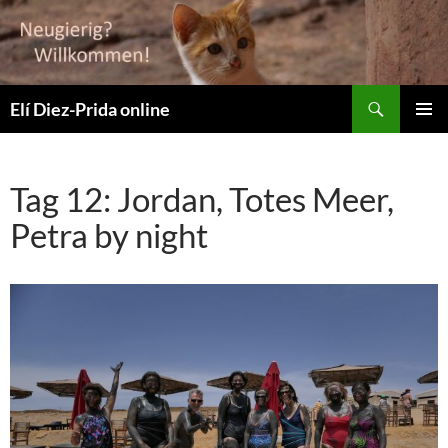
Suchen
Elí Diez-Prida online
ZUM
PRIMÄR
INHALT
MENÜ
SPRINGEN
Tag 12: Jordan, Totes Meer,
Petra by night