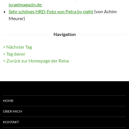
israelmagazin.de
Sehr schönes HRD-Foto von Petra by night
(von Achim
Meurer)
Navigation
> Nächster Tag
> Tag davor
> Zurück zur Homepage der Reise
HOME
ÜBER MICH
KONTAKT