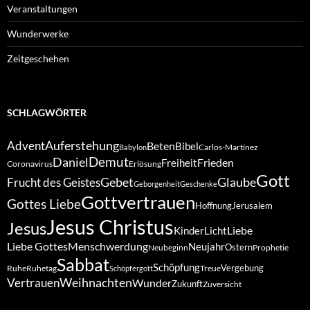
Veranstaltungen
Wunderwerke
Zeitgeschehen
SCHLAGWÖRTER
Auferstehung
Advent
Beten
Bibel
Carlos-Martínez
Babylon
Demut
Daniel
Frieden
Freiheit
Coronavirus
Erlösung
Gott
Gebet
Glaube
Frucht des Geistes
Geborgenheit
Geschenke
Gottvertrauen
Gottes Liebe
Hoffnung
Jerusalem
Jesus Christus
Jesus
Liebe
Kinder
Licht
Liebe Gottes
Menschwerdung
Neujahr
Ostern
Neubeginn
Prophetie
Sabbat
Schöpfung
Vergebung
Ruhe
Ruhetag
Treue
Schöpfergott
Weihnachten
Vertrauen
Wunder
Zukunft
Zuversicht