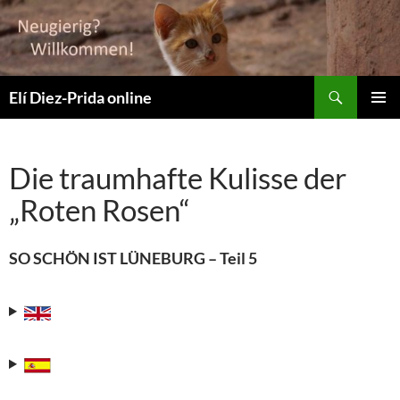
Suchen
Elí Diez-Prida online
ZUM
PRIMÄR
INHALT
MENÜ
SPRINGEN
Die traumhafte Kulisse der
„Roten Rosen“
SO SCHÖN IST LÜNEBURG – Teil 5