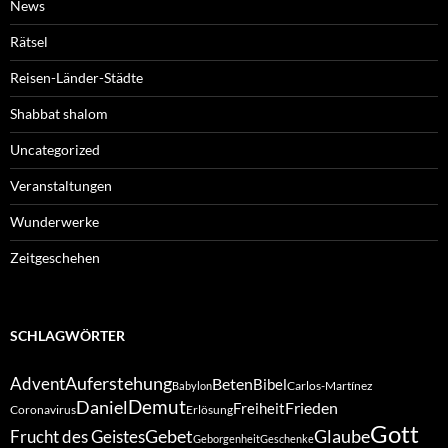
News
Rätsel
Reisen-Länder-Städte
Shabbat shalom
Uncategorized
Veranstaltungen
Wunderwerke
Zeitgeschehen
SCHLAGWÖRTER
Auferstehung
Advent
Beten
Bibel
Carlos-Martínez
Babylon
Demut
Daniel
Frieden
Freiheit
Coronavirus
Erlösung
Gott
Gebet
Glaube
Frucht des Geistes
Geborgenheit
Geschenke