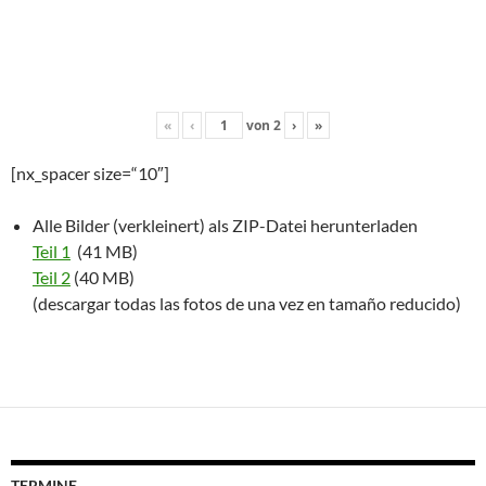
«
‹
von
2
›
»
[nx_spacer size=“10″]
Alle Bilder (verkleinert) als ZIP-Datei herunterladen
Teil 1
(41 MB)
Teil 2
(40 MB)
(descargar todas las fotos de una vez en tamaño reducido)
TERMINE