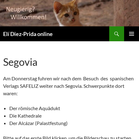
Suchen
Elí Diez-Prida online
ZUM
PRIMÄR
INHALT
MENÜ
SPRINGEN
Segovia
Am Donnerstag fuhren wir nach dem Besuch des spanischen
Verlags SAFELIZ weiter nach Segovia. Schwerpunkte dort
waren:
Der römische Aquädukt
Die Kathedrale
Der Alcázar (Palastfestung)
Bitte auf das erste Bild klicken, um die Bilderschau zu starten.