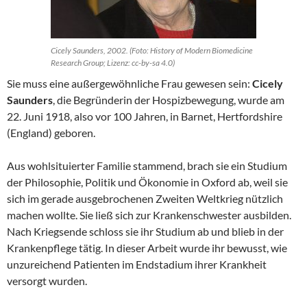
Cicely Saunders, 2002. (Foto: History of Modern Biomedicine
Research Group; Lizenz: cc-by-sa 4.0)
Sie muss eine außergewöhnliche Frau gewesen sein:
Cicely
Saunders
, die Begründerin der Hospizbewegung, wurde am
22. Juni 1918, also vor 100 Jahren, in Barnet, Hertfordshire
(England) geboren.
Aus wohlsituierter Familie stammend, brach sie ein Studium
der Philosophie, Politik und Ökonomie in Oxford ab, weil sie
sich im gerade ausgebrochenen Zweiten Weltkrieg nützlich
machen wollte. Sie ließ sich zur Krankenschwester ausbilden.
Nach Kriegsende schloss sie ihr Studium ab und blieb in der
Krankenpflege tätig. In dieser Arbeit wurde ihr bewusst, wie
unzureichend Patienten im Endstadium ihrer Krankheit
versorgt wurden.