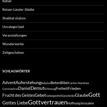
Rätsel
Reisen-Länder-Städte
Shabbat shalom
Uncategorized
Veranstaltungen
Wunderwerke
Zeitgeschehen
SCHLAGWÖRTER
Auferstehung
Advent
Beten
Bibel
Carlos-Martínez
Babylon
Demut
Daniel
Frieden
Freiheit
Coronavirus
Erlösung
Gott
Gebet
Glaube
Frucht des Geistes
Geborgenheit
Geschenke
Gottvertrauen
Gottes Liebe
Hoffnung
Jerusalem