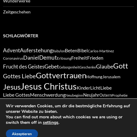
Wunderwerke
Zeitgeschehen
SCHLAGWÖRTER
Auferstehung
Advent
Beten
Bibel
Carlos-Martínez
Babylon
Demut
Daniel
Frieden
Freiheit
Coronavirus
Erlösung
Gott
Gebet
Glaube
Frucht des Geistes
Geborgenheit
Geschenke
Gottvertrauen
Gottes Liebe
Hoffnung
Jerusalem
Jesus Christus
Jesus
Liebe
Kinder
Licht
Liebe Gottes
Menschwerdung
Neujahr
Ostern
Neubeginn
Prophetie
Sabbat
Schöpfung
Vergebung
Ruhe
Ruhetag
Treue
Schöpfergott
Wir verwenden Cookies, um dir die bestmögliche Erfahrung auf
Weihnachten
Vertrauen
Wunder
unserer Website zu bieten.
Zukunft
Zuversicht
You can find out more about which cookies we are using or
switch them off in
settings
.
Akzeptieren
© 2026 Elí Diez-Prida
|
powered by Pascualet
|
Datenschutz
|
Impressum