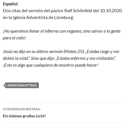
Español
:
Dos citas del sermón del pastor Ralf Schönfeld del 10.10.2020
en la Iglesia Adventista de Lüneburg:
¡No queremos llenar el infierno con veganos, sino salvar a la gente
para el cielo!
Jesús no dijo en su último sermón (Mateo 25): „Estaba ciego y me
disteis la vista“. Sino que dijo: „Estaba enfermo y me visitasteis“.
¡Esto es algo que cualquiera de nosotros puede hacer!
MISSIONSAUFTRAG
Beitragsnavigation
VORHERIGER BEITRAG
Ein kleines großes Licht!