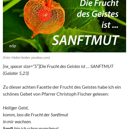
(Foto: Mabel Amber, pixabay.com)
[nx_spacer size=“5″]
Die Frucht des Geistes ist … SANFTMUT
(Galater 5,23)
Zu dieser achten Facette der Frucht des Geistes habe ich ein
schönes Gebet von Pfarrer Christoph Fischer gelesen:
Heiliger Geist,
komm, lass die Frucht der Sanftmut
in mir wachsen.
Sanft
bin ich schon manchmal,