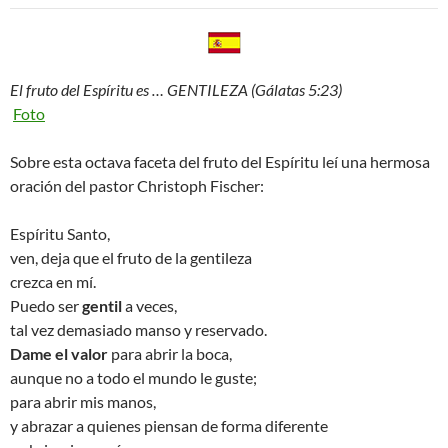
El fruto del Espíritu es … GENTILEZA (Gálatas 5:23)
Foto
Sobre esta octava faceta del fruto del Espíritu leí una hermosa
oración del pastor Christoph Fischer:
Espíritu Santo,
ven, deja que el fruto de la gentileza
crezca en mí.
Puedo ser
gentil
a veces,
tal vez demasiado manso y reservado.
Dame el valor
para abrir la boca,
aunque no a todo el mundo le guste;
para abrir mis manos,
y abrazar a quienes piensan de forma diferente