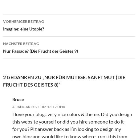
Beitragsnavigation
VORHERIGER BEITRAG
Imagine: eine Utopie?
NÄCHSTER BEITRAG
Nur Fassade? (Die Frucht des Geistes 9)
2 GEDANKEN ZU „NUR FÜR MUTIGE: SANFTMUT (DIE
FRUCHT DES GEISTES 8)“
Bruce
4. JANUAR 2021 UM 13:12 UHR
I love your blog.. very nice colors & theme. Did you design
this website yourself or did you hire someone to do it
for you? Plz answer back as I’m looking to design my
own blog and would like to know where u got this from.