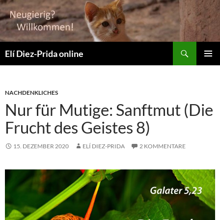
Suchen
Elí Diez-Prida online
ZUM
PRIMÄR
INHALT
MENÜ
SPRINGEN
NACHDENKLICHES
Nur für Mutige: Sanftmut (Die
Frucht des Geistes 8)
15. DEZEMBER 2020
ELÍ DIEZ-PRIDA
2 KOMMENTARE