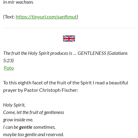
in mir wachsen.
(Text:
https://tinyurl.com/sanftmut
)
The fruit the Holy Spirit produces is … GENTLENESS (Galatians
5:23)
Foto
To this eighth facet of the fruit of the Spirit I read a beautiful
prayer by Pastor Christoph Fischer:
Holy Spirit,
Come, let the fruit of gentleness
grow inside me.
I can be
gentle
sometimes,
maybe too gentle and reserved.