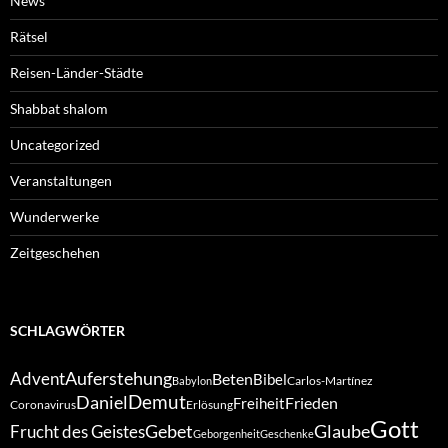
News
Rätsel
Reisen-Länder-Städte
Shabbat shalom
Uncategorized
Veranstaltungen
Wunderwerke
Zeitgeschehen
SCHLAGWÖRTER
Auferstehung
Advent
Beten
Bibel
Carlos-Martínez
Babylon
Demut
Daniel
Frieden
Freiheit
Coronavirus
Erlösung
Gott
Gebet
Glaube
Frucht des Geistes
Geborgenheit
Geschenke