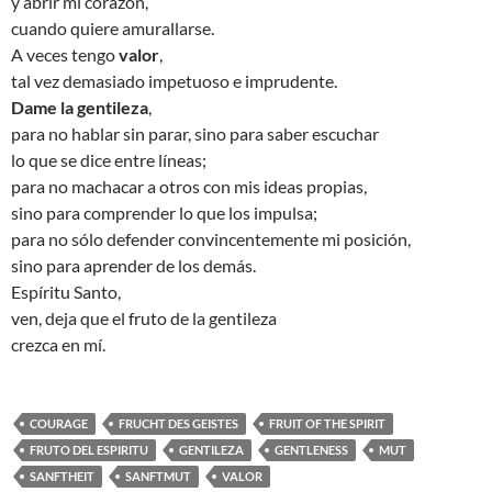
y abrir mi corazón,
cuando quiere amurallarse.
A veces tengo
valor
,
tal vez demasiado impetuoso e imprudente.
Dame la gentileza
,
para no hablar sin parar, sino para saber escuchar
lo que se dice entre líneas;
para no machacar a otros con mis ideas propias,
sino para comprender lo que los impulsa;
para no sólo defender convincentemente mi posición,
sino para aprender de los demás.
Espíritu Santo,
ven, deja que el fruto de la gentileza
crezca en mí.
COURAGE
FRUCHT DES GEISTES
FRUIT OF THE SPIRIT
FRUTO DEL ESPIRITU
GENTILEZA
GENTLENESS
MUT
SANFTHEIT
SANFTMUT
VALOR